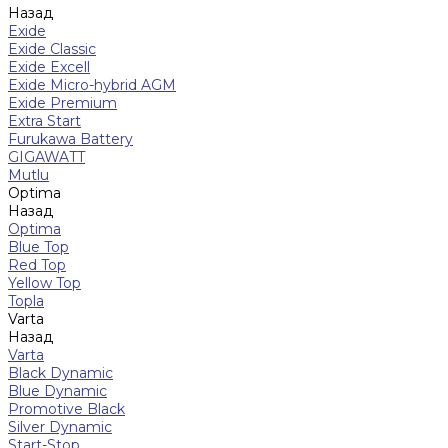
Назад
Exide
Exide Classic
Exide Excell
Exide Micro-hybrid AGM
Exide Premium
Extra Start
Furukawa Battery
GIGAWATT
Mutlu
Optima
Назад
Optima
Blue Top
Red Top
Yellow Top
Topla
Varta
Назад
Varta
Black Dynamic
Blue Dynamic
Promotive Black
Silver Dynamic
Start-Stop