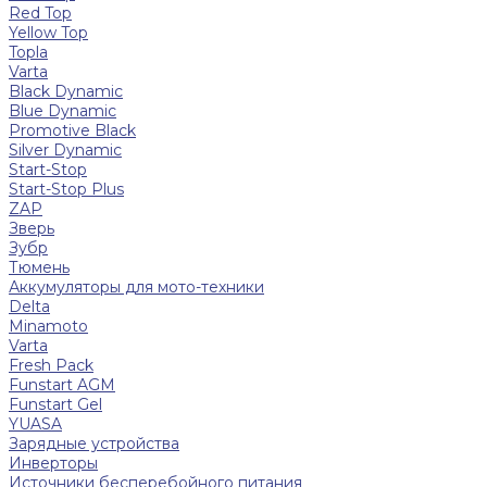
Red Top
Yellow Top
Topla
Varta
Black Dynamic
Blue Dynamic
Promotive Black
Silver Dynamic
Start-Stop
Start-Stop Plus
ZAP
Зверь
Зубр
Тюмень
Аккумуляторы для мото-техники
Delta
Minamoto
Varta
Fresh Pack
Funstart AGM
Funstart Gel
YUASA
Зарядные устройства
Инверторы
Источники бесперебойного питания