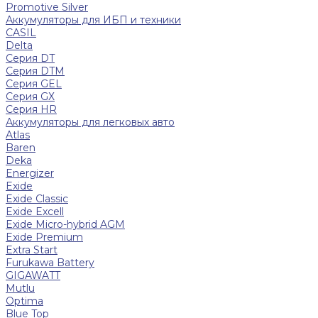
Promotive Silver
Аккумуляторы для ИБП и техники
CASIL
Delta
Серия DT
Серия DTM
Серия GEL
Серия GХ
Серия HR
Аккумуляторы для легковых авто
Atlas
Baren
Deka
Energizer
Exide
Exide Classic
Exide Excell
Exide Micro-hybrid AGM
Exide Premium
Extra Start
Furukawa Battery
GIGAWATT
Mutlu
Optima
Blue Top