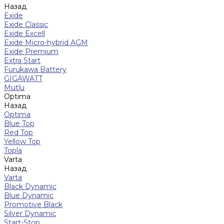
Назад
Exide
Exide Classic
Exide Excell
Exide Micro-hybrid AGM
Exide Premium
Extra Start
Furukawa Battery
GIGAWATT
Mutlu
Optima
Назад
Optima
Blue Top
Red Top
Yellow Top
Topla
Varta
Назад
Varta
Black Dynamic
Blue Dynamic
Promotive Black
Silver Dynamic
Start-Stop