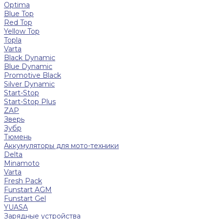
Optima
Blue Top
Red Top
Yellow Top
Topla
Varta
Black Dynamic
Blue Dynamic
Promotive Black
Silver Dynamic
Start-Stop
Start-Stop Plus
ZAP
Зверь
Зубр
Тюмень
Аккумуляторы для мото-техники
Delta
Minamoto
Varta
Fresh Pack
Funstart AGM
Funstart Gel
YUASA
Зарядные устройства