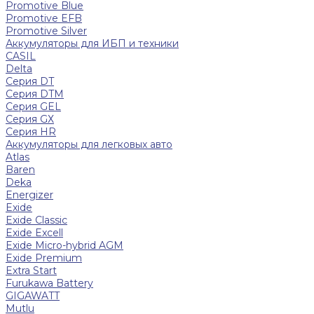
Promotive Blue
Promotive EFB
Promotive Silver
Аккумуляторы для ИБП и техники
CASIL
Delta
Серия DT
Серия DTM
Серия GEL
Серия GХ
Серия HR
Аккумуляторы для легковых авто
Atlas
Baren
Deka
Energizer
Exide
Exide Classic
Exide Excell
Exide Micro-hybrid AGM
Exide Premium
Extra Start
Furukawa Battery
GIGAWATT
Mutlu