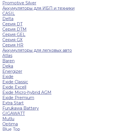
Promotive Silver
Аккумуляторы для ИБП и техники
CASIL
Delta
Серия DT
Серия DTM
Серия GEL
Серия GХ
Серия HR
Аккумуляторы для легковых авто
Atlas
Baren
Deka
Energizer
Exide
Exide Classic
Exide Excell
Exide Micro-hybrid AGM
Exide Premium
Extra Start
Furukawa Battery
GIGAWATT
Mutlu
Optima
Blue Top