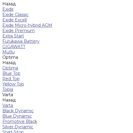
Назад
Exide
Exide Classic
Exide Excell
Exide Micro-hybrid AGM
Exide Premium
Extra Start
Furukawa Battery
GIGAWATT
Mutlu
Optima
Назад
Optima
Blue Top
Red Top
Yellow Top
Topla
Varta
Назад
Varta
Black Dynamic
Blue Dynamic
Promotive Black
Silver Dynamic
Start-Stop