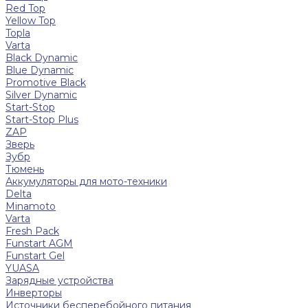
Red Top
Yellow Top
Topla
Varta
Black Dynamic
Blue Dynamic
Promotive Black
Silver Dynamic
Start-Stop
Start-Stop Plus
ZAP
Зверь
Зубр
Тюмень
Аккумуляторы для мото-техники
Delta
Minamoto
Varta
Fresh Pack
Funstart AGM
Funstart Gel
YUASA
Зарядные устройства
Инверторы
Источники бесперебойного питания