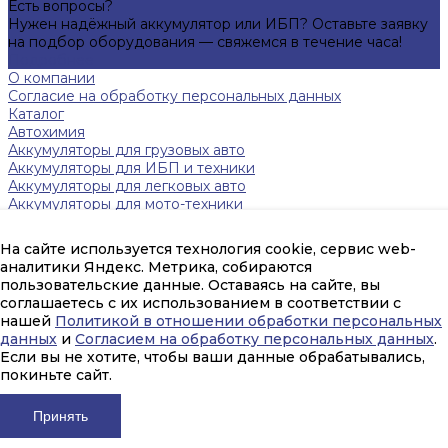
Есть вопросы?
Нужен надёжный аккумулятор или ИБП? Оставьте заявку
на подбор оборудования — свяжемся в течение часа!
Подробнее
О компании
Согласие на обработку персональных данных
Каталог
Автохимия
Аккумуляторы для грузовых авто
Аккумуляторы для ИБП и техники
Аккумуляторы для легковых авто
Аккумуляторы для мото-техники
Зарядные устройства
Инверторы
На сайте используется технология cookie, сервис web-
Источники бесперебойного питания
аналитики Яндекс. Метрика, собираются
Тяговые аккумуляторы FAAM
пользовательские данные. Оставаясь на сайте, вы
Помощь
соглашаетесь с их использованием в соответствии с
Оплата и гарантия
нашей
Политикой в отношении обработки персональных
Доставка
данных
и
Согласием на обработку персональных данных
.
mail@amperpeterburg.ru
Если вы не хотите, чтобы ваши данные обрабатывались,
покиньте сайт.
(812) 916-30-56
г. Санкт-Петербург, улица Цветочная, 6М
Принять
Заказать звонок
© 2026 Интернет-магазин компании AMPER, Все права