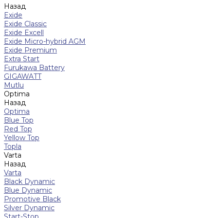
Назад
Exide
Exide Classic
Exide Excell
Exide Micro-hybrid AGM
Exide Premium
Extra Start
Furukawa Battery
GIGAWATT
Mutlu
Optima
Назад
Optima
Blue Top
Red Top
Yellow Top
Topla
Varta
Назад
Varta
Black Dynamic
Blue Dynamic
Promotive Black
Silver Dynamic
Start-Stop