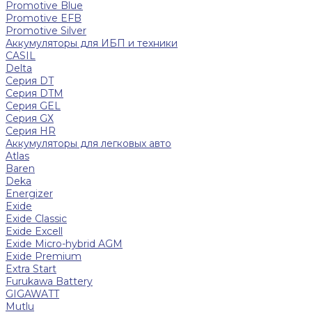
Promotive Blue
Promotive EFB
Promotive Silver
Аккумуляторы для ИБП и техники
CASIL
Delta
Серия DT
Серия DTM
Серия GEL
Серия GХ
Серия HR
Аккумуляторы для легковых авто
Atlas
Baren
Deka
Energizer
Exide
Exide Classic
Exide Excell
Exide Micro-hybrid AGM
Exide Premium
Extra Start
Furukawa Battery
GIGAWATT
Mutlu