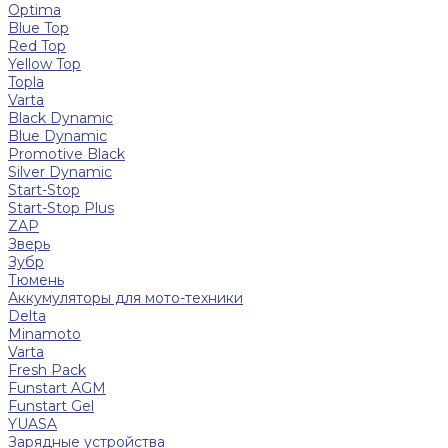
Optima
Blue Top
Red Top
Yellow Top
Topla
Varta
Black Dynamic
Blue Dynamic
Promotive Black
Silver Dynamic
Start-Stop
Start-Stop Plus
ZAP
Зверь
Зубр
Тюмень
Аккумуляторы для мото-техники
Delta
Minamoto
Varta
Fresh Pack
Funstart AGM
Funstart Gel
YUASA
Зарядные устройства