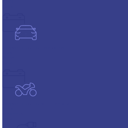
CASIL
Delta
Аккумуляторы для легковых авто
Atlas
Baren
Deka
Аккумуляторы для мото-техники
Delta
Minamoto
Varta