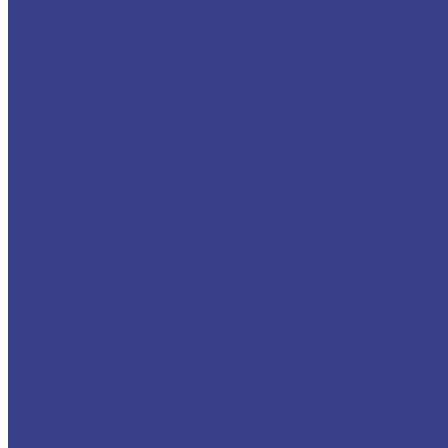
Yellow Top
Topla
Varta
Black Dynamic
Blue Dynamic
Promotive Black
Silver Dynamic
Start-Stop
Start-Stop Plus
ZAP
Зверь
Зубр
Тюмень
Аккумуляторы для мото-техники
Delta
Minamoto
Varta
Fresh Pack
Funstart AGM
Funstart Gel
YUASA
Зарядные устройства
Инверторы
Источники бесперебойного питания
Прогресс