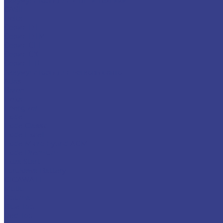
Аккумуляторы для ИБП и техники
CASIL
Delta
Серия DT
Серия DTM
Серия GEL
Серия GХ
Серия HR
Аккумуляторы для легковых авто
Atlas
Baren
Deka
Energizer
Exide
Exide Classic
Exide Excell
Exide Micro-hybrid AGM
Exide Premium
Extra Start
Furukawa Battery
GIGAWATT
Mutlu
Optima
Blue Top
Red Top