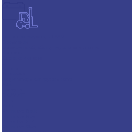
Тяговые аккумуляторы FAAM
О компании
Согласие на обработку персональных данных
Контакты
Доставка и оплата
...
Каталог
Автохимия
Аккумуляторы для грузовых авто
Atlas
Energizer
GIGAWATT
Topla
Varta
Promotive Black
Promotive Blue
Promotive EFB
Promotive Silver