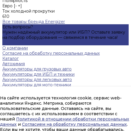
Полярность
Евро [- +]
Ток холодной прокрутки
610
Все товары бренда Energizer
Есть вопросы?
Нужен надёжный аккумулятор или ИБП? Оставьте заявку
на подбор оборудования — свяжемся в течение часа!
Подробнее
О компании
Согласие на обработку персональных данных
Каталог
Автохимия
Аккумуляторы для грузовых авто
Аккумуляторы для ИБП и техники
Аккумуляторы для легковых авто
Аккумуляторы для мото-техники
Зарядные устройства
Инверторы
На сайте используется технология cookie, сервис web-
Источники бесперебойного питания
аналитики Яндекс. Метрика, собираются
Тяговые аккумуляторы FAAM
пользовательские данные. Оставаясь на сайте, вы
Помощь
соглашаетесь с их использованием в соответствии с
Оплата и гарантия
нашей
Политикой в отношении обработки персональных
Доставка
данных
и
Согласием на обработку персональных данных
.
mail@amperpeterburg.ru
Если вы не хотите, чтобы ваши данные обрабатывались,