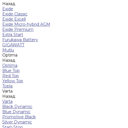
Назад
Exide
Exide Classic
Exide Excell
Exide Micro-hybrid AGM
Exide Premium
Extra Start
Furukawa Battery
GIGAWATT
Mutlu
Optima
Назад
Optima
Blue Top
Red Top
Yellow Top
Topla
Varta
Назад
Varta
Black Dynamic
Blue Dynamic
Promotive Black
Silver Dynamic
Start-Stop