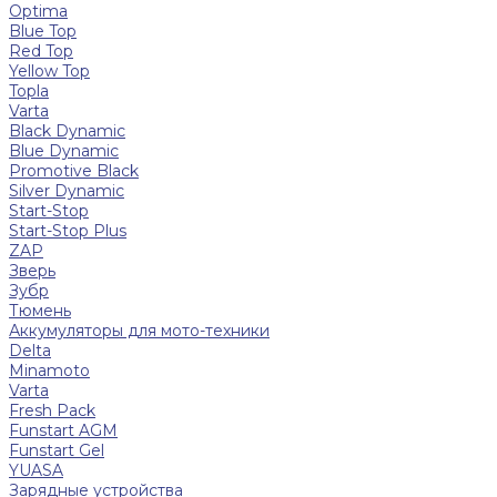
Optima
Blue Top
Red Top
Yellow Top
Topla
Varta
Black Dynamic
Blue Dynamic
Promotive Black
Silver Dynamic
Start-Stop
Start-Stop Plus
ZAP
Зверь
Зубр
Тюмень
Аккумуляторы для мото-техники
Delta
Minamoto
Varta
Fresh Pack
Funstart AGM
Funstart Gel
YUASA
Зарядные устройства