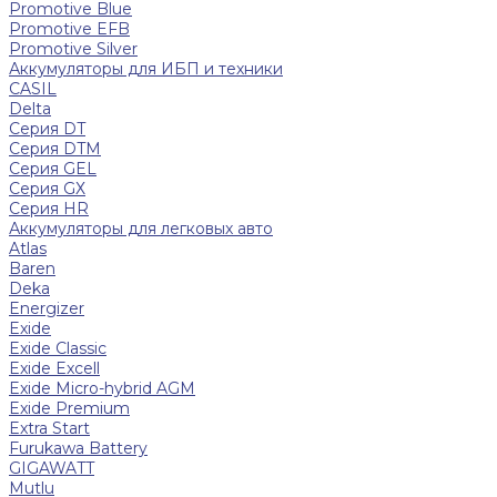
Promotive Blue
Promotive EFB
Promotive Silver
Аккумуляторы для ИБП и техники
CASIL
Delta
Серия DT
Серия DTM
Серия GEL
Серия GХ
Серия HR
Аккумуляторы для легковых авто
Atlas
Baren
Deka
Energizer
Exide
Exide Classic
Exide Excell
Exide Micro-hybrid AGM
Exide Premium
Extra Start
Furukawa Battery
GIGAWATT
Mutlu