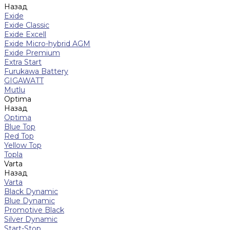
Назад
Exide
Exide Classic
Exide Excell
Exide Micro-hybrid AGM
Exide Premium
Extra Start
Furukawa Battery
GIGAWATT
Mutlu
Optima
Назад
Optima
Blue Top
Red Top
Yellow Top
Topla
Varta
Назад
Varta
Black Dynamic
Blue Dynamic
Promotive Black
Silver Dynamic
Start-Stop