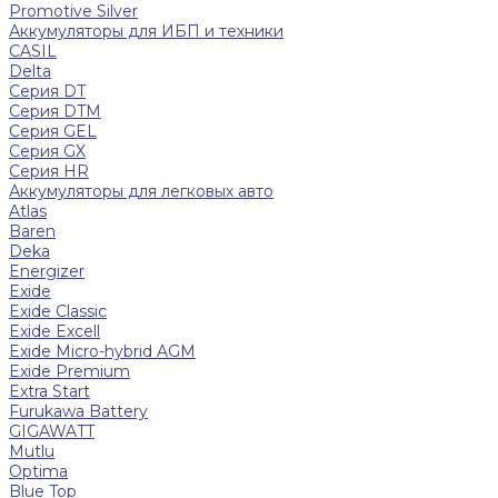
Promotive Silver
Аккумуляторы для ИБП и техники
CASIL
Delta
Серия DT
Серия DTM
Серия GEL
Серия GХ
Серия HR
Аккумуляторы для легковых авто
Atlas
Baren
Deka
Energizer
Exide
Exide Classic
Exide Excell
Exide Micro-hybrid AGM
Exide Premium
Extra Start
Furukawa Battery
GIGAWATT
Mutlu
Optima
Blue Top