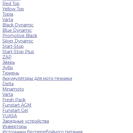
Red Top
Yellow Top
Topla
Varta
Black Dynamic
Blue Dynamic
Promotive Black
Silver Dynamic
Start-Stop
Start-Stop Plus
ZAP
Зверь
Зубр
Тюмень
Аккумуляторы для мото-техники
Delta
Minamoto
Varta
Fresh Pack
Funstart AGM
Funstart Gel
YUASA
Зарядные устройства
Инверторы
Источники бесперебойного питания