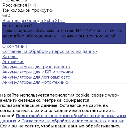
Российская [+ -]
Ток холодной прокрутки
680
Все товары бренда Extra Start
Есть вопросы?
Нужен надёжный аккумулятор или ИБП? Оставьте заявку
на подбор оборудования — свяжемся в течение часа!
Подробнее
О компании
Согласие на обработку персональных данных
Каталог
Автохимия
Аккумуляторы для грузовых авто
Аккумуляторы для ИБП и техники
Аккумуляторы для легковых авто
Аккумуляторы для мото-техники
Зарядные устройства
Инверторы
На сайте используется технология cookie, сервис web-
Источники бесперебойного питания
аналитики Яндекс. Метрика, собираются
Тяговые аккумуляторы FAAM
пользовательские данные. Оставаясь на сайте, вы
Помощь
соглашаетесь с их использованием в соответствии с
Оплата и гарантия
нашей
Политикой в отношении обработки персональных
Доставка
данных
и
Согласием на обработку персональных данных
.
mail@amperpeterburg.ru
Если вы не хотите, чтобы ваши данные обрабатывались,