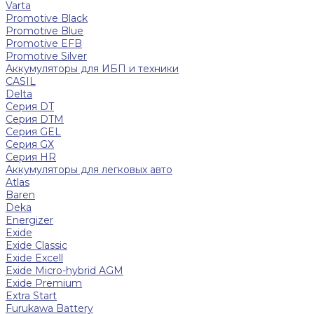
Varta
Promotive Black
Promotive Blue
Promotive EFB
Promotive Silver
Аккумуляторы для ИБП и техники
CASIL
Delta
Серия DT
Серия DTM
Серия GEL
Серия GХ
Серия HR
Аккумуляторы для легковых авто
Atlas
Baren
Deka
Energizer
Exide
Exide Classic
Exide Excell
Exide Micro-hybrid AGM
Exide Premium
Extra Start
Furukawa Battery