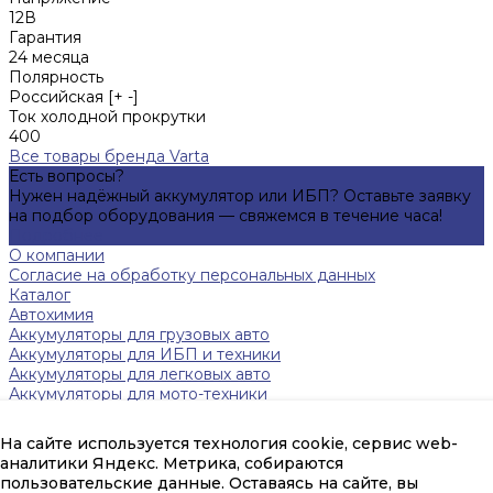
12В
Гарантия
24 месяца
Полярность
Российская [+ -]
Ток холодной прокрутки
400
Все товары бренда Varta
Есть вопросы?
Нужен надёжный аккумулятор или ИБП? Оставьте заявку
на подбор оборудования — свяжемся в течение часа!
Подробнее
О компании
Согласие на обработку персональных данных
Каталог
Автохимия
Аккумуляторы для грузовых авто
Аккумуляторы для ИБП и техники
Аккумуляторы для легковых авто
Аккумуляторы для мото-техники
Зарядные устройства
Инверторы
На сайте используется технология cookie, сервис web-
Источники бесперебойного питания
аналитики Яндекс. Метрика, собираются
Тяговые аккумуляторы FAAM
пользовательские данные. Оставаясь на сайте, вы
Помощь