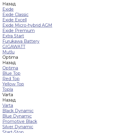
Назад
Exide
Exide Classic
Exide Excell
Exide Micro-hybrid AGM
Exide Premium
Extra Start
Furukawa Battery
GIGAWATT
Mutlu
Optima
Назад
Optima
Blue Top
Red Top
Yellow Top
Topla
Varta
Назад
Varta
Black Dynamic
Blue Dynamic
Promotive Black
Silver Dynamic
Start-Stop