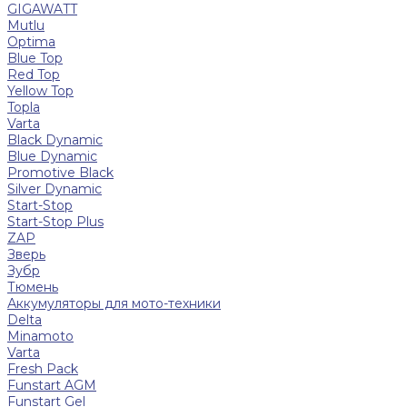
GIGAWATT
Mutlu
Optima
Blue Top
Red Top
Yellow Top
Topla
Varta
Black Dynamic
Blue Dynamic
Promotive Black
Silver Dynamic
Start-Stop
Start-Stop Plus
ZAP
Зверь
Зубр
Тюмень
Аккумуляторы для мото-техники
Delta
Minamoto
Varta
Fresh Pack
Funstart AGM
Funstart Gel