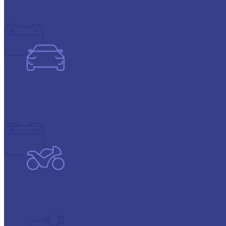
CASIL
Delta
Аккумуляторы для легковых авто
Atlas
Baren
Deka
Аккумуляторы для мото-техники
Delta
Minamoto
Varta