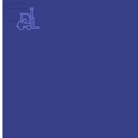
Тяговые аккумуляторы FAAM
О компании
Согласие на обработку персональных данных
Контакты
Доставка и оплата
...
Каталог
Автохимия
Аккумуляторы для грузовых авто
Atlas
Energizer
GIGAWATT
Topla
Varta
Promotive Black
Promotive Blue
Promotive EFB
Promotive Silver