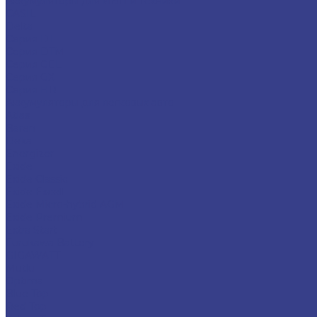
Аккумуляторы для ИБП и техники
CASIL
Delta
Серия DT
Серия DTM
Серия GEL
Серия GХ
Серия HR
Аккумуляторы для легковых авто
Atlas
Baren
Deka
Energizer
Exide
Exide Classic
Exide Excell
Exide Micro-hybrid AGM
Exide Premium
Extra Start
Furukawa Battery
GIGAWATT
Mutlu
Optima
Blue Top
Red Top