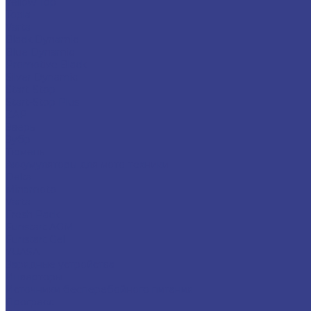
Yellow Top
Topla
Varta
Black Dynamic
Blue Dynamic
Promotive Black
Silver Dynamic
Start-Stop
Start-Stop Plus
ZAP
Зверь
Зубр
Тюмень
Аккумуляторы для мото-техники
Delta
Minamoto
Varta
Fresh Pack
Funstart AGM
Funstart Gel
YUASA
Зарядные устройства
Инверторы
Источники бесперебойного питания
Прогресс