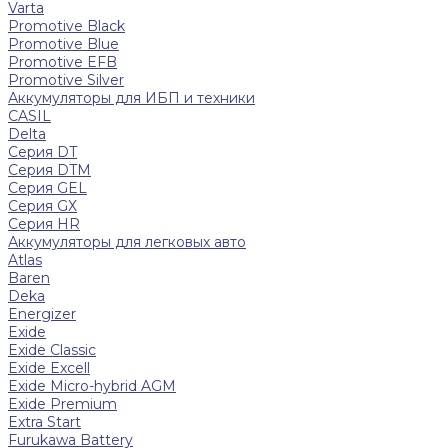
Varta
Promotive Black
Promotive Blue
Promotive EFB
Promotive Silver
Аккумуляторы для ИБП и техники
CASIL
Delta
Серия DT
Серия DTM
Серия GEL
Серия GХ
Серия HR
Аккумуляторы для легковых авто
Atlas
Baren
Deka
Energizer
Exide
Exide Classic
Exide Excell
Exide Micro-hybrid AGM
Exide Premium
Extra Start
Furukawa Battery