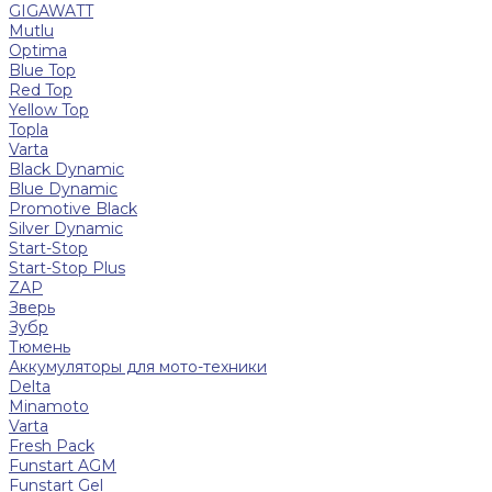
GIGAWATT
Mutlu
Optima
Blue Top
Red Top
Yellow Top
Topla
Varta
Black Dynamic
Blue Dynamic
Promotive Black
Silver Dynamic
Start-Stop
Start-Stop Plus
ZAP
Зверь
Зубр
Тюмень
Аккумуляторы для мото-техники
Delta
Minamoto
Varta
Fresh Pack
Funstart AGM
Funstart Gel