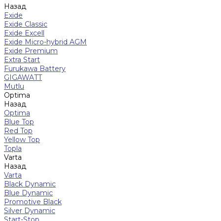
Назад
Exide
Exide Classic
Exide Excell
Exide Micro-hybrid AGM
Exide Premium
Extra Start
Furukawa Battery
GIGAWATT
Mutlu
Optima
Назад
Optima
Blue Top
Red Top
Yellow Top
Topla
Varta
Назад
Varta
Black Dynamic
Blue Dynamic
Promotive Black
Silver Dynamic
Start-Stop