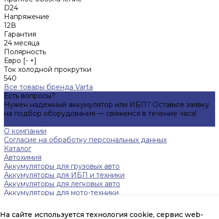
D24
Напряжение
12В
Гарантия
24 месяца
Полярность
Евро [- +]
Ток холодной прокрутки
540
Все товары бренда Varta
Есть вопросы?
Нужен надёжный аккумулятор или ИБП? Оставьте заявку
на подбор оборудования — свяжемся в течение часа!
Подробнее
О компании
Согласие на обработку персональных данных
Каталог
Автохимия
Аккумуляторы для грузовых авто
Аккумуляторы для ИБП и техники
Аккумуляторы для легковых авто
Аккумуляторы для мото-техники
Зарядные устройства
Инверторы
На сайте используется технология cookie, сервис web-
Источники бесперебойного питания