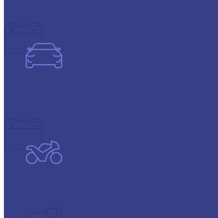
CASIL
Delta
Аккумуляторы для легковых авто
Atlas
Baren
Deka
Аккумуляторы для мото-техники
Delta
Minamoto
Varta