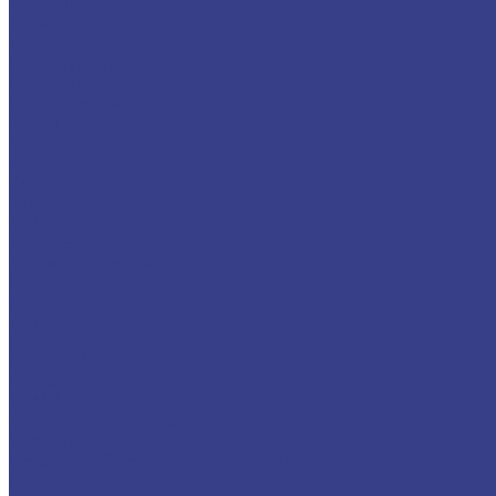
Yellow Top
Topla
Varta
Black Dynamic
Blue Dynamic
Promotive Black
Silver Dynamic
Start-Stop
Start-Stop Plus
ZAP
Зверь
Зубр
Тюмень
Аккумуляторы для мото-техники
Delta
Minamoto
Varta
Fresh Pack
Funstart AGM
Funstart Gel
YUASA
Зарядные устройства
Инверторы
Источники бесперебойного питания
Прогресс