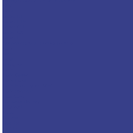
Аккумуляторы для ИБП и техники
CASIL
Delta
Серия DT
Серия DTM
Серия GEL
Серия GХ
Серия HR
Аккумуляторы для легковых авто
Atlas
Baren
Deka
Energizer
Exide
Exide Classic
Exide Excell
Exide Micro-hybrid AGM
Exide Premium
Extra Start
Furukawa Battery
GIGAWATT
Mutlu
Optima
Blue Top
Red Top