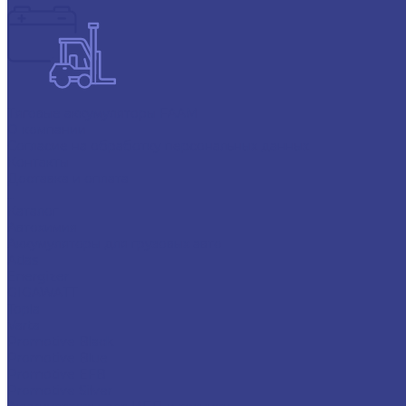
Тяговые аккумуляторы FAAM
О компании
Согласие на обработку персональных данных
Контакты
Доставка и оплата
...
Каталог
Автохимия
Аккумуляторы для грузовых авто
Atlas
Energizer
GIGAWATT
Topla
Varta
Promotive Black
Promotive Blue
Promotive EFB
Promotive Silver