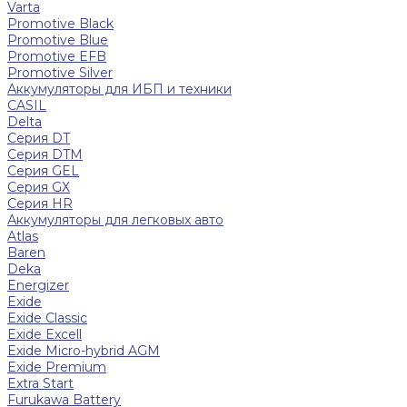
Varta
Promotive Black
Promotive Blue
Promotive EFB
Promotive Silver
Аккумуляторы для ИБП и техники
CASIL
Delta
Серия DT
Серия DTM
Серия GEL
Серия GХ
Серия HR
Аккумуляторы для легковых авто
Atlas
Baren
Deka
Energizer
Exide
Exide Classic
Exide Excell
Exide Micro-hybrid AGM
Exide Premium
Extra Start
Furukawa Battery