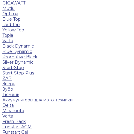
GIGAWATT
Mutlu
Optima
Blue Top
Red Top
Yellow Top
Topla
Varta
Black Dynamic
Blue Dynamic
Promotive Black
Silver Dynamic
Start-Stop
Start-Stop Plus
ZAP
Зверь
Зубр
Тюмень
Аккумуляторы для мото-техники
Delta
Minamoto
Varta
Fresh Pack
Funstart AGM
Funstart Gel