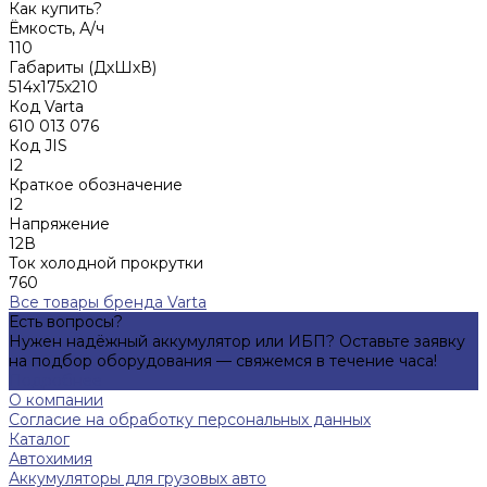
Как купить?
Ёмкость, А/ч
110
Габариты (ДхШхВ)
514х175х210
Код Varta
610 013 076
Код JIS
I2
Краткое обозначение
I2
Напряжение
12В
Ток холодной прокрутки
760
Все товары бренда Varta
Есть вопросы?
Нужен надёжный аккумулятор или ИБП? Оставьте заявку
на подбор оборудования — свяжемся в течение часа!
Подробнее
О компании
Согласие на обработку персональных данных
Каталог
Автохимия
Аккумуляторы для грузовых авто