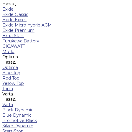
Назад
Exide
Exide Classic
Exide Excell
Exide Micro-hybrid AGM
Exide Premium
Extra Start
Furukawa Battery
GIGAWATT
Mutlu
Optima
Назад
Optima
Blue Top
Red Top
Yellow Top
Topla
Varta
Назад
Varta
Black Dynamic
Blue Dynamic
Promotive Black
Silver Dynamic
Start-Stop