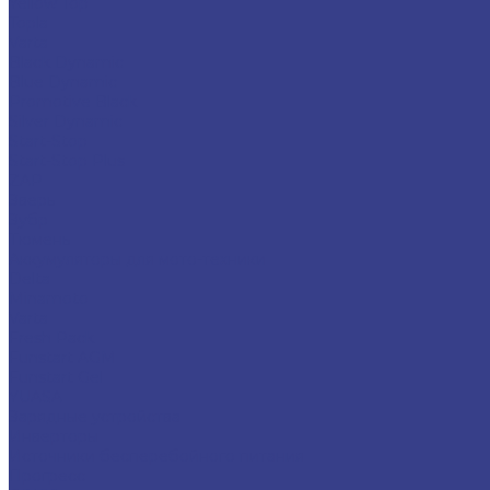
Yellow Top
Topla
Varta
Black Dynamic
Blue Dynamic
Promotive Black
Silver Dynamic
Start-Stop
Start-Stop Plus
ZAP
Зверь
Зубр
Тюмень
Аккумуляторы для мото-техники
Delta
Minamoto
Varta
Fresh Pack
Funstart AGM
Funstart Gel
YUASA
Зарядные устройства
Инверторы
Источники бесперебойного питания
Прогресс