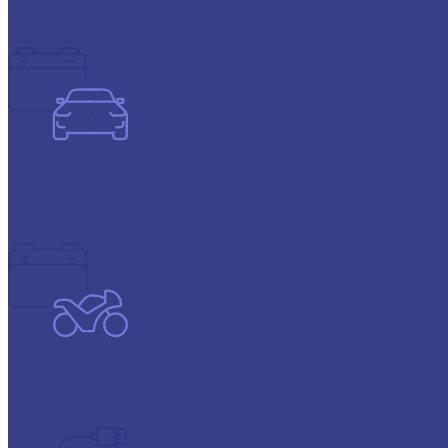
CASIL
Delta
Аккумуляторы для легковых авто
Atlas
Baren
Deka
Аккумуляторы для мото-техники
Delta
Minamoto
Varta