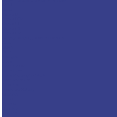
Аккумуляторы для ИБП и техники
CASIL
Delta
Серия DT
Серия DTM
Серия GEL
Серия GХ
Серия HR
Аккумуляторы для легковых авто
Atlas
Baren
Deka
Energizer
Exide
Exide Classic
Exide Excell
Exide Micro-hybrid AGM
Exide Premium
Extra Start
Furukawa Battery
GIGAWATT
Mutlu
Optima
Blue Top
Red Top