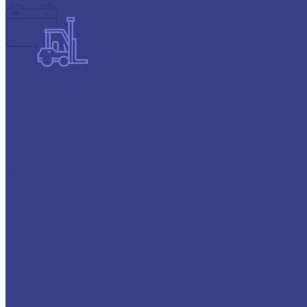
Тяговые аккумуляторы FAAM
О компании
Согласие на обработку персональных данных
Контакты
Доставка и оплата
...
Каталог
Автохимия
Аккумуляторы для грузовых авто
Atlas
Energizer
GIGAWATT
Topla
Varta
Promotive Black
Promotive Blue
Promotive EFB
Promotive Silver