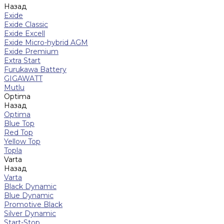
Назад
Exide
Exide Classic
Exide Excell
Exide Micro-hybrid AGM
Exide Premium
Extra Start
Furukawa Battery
GIGAWATT
Mutlu
Optima
Назад
Optima
Blue Top
Red Top
Yellow Top
Topla
Varta
Назад
Varta
Black Dynamic
Blue Dynamic
Promotive Black
Silver Dynamic
Start-Stop