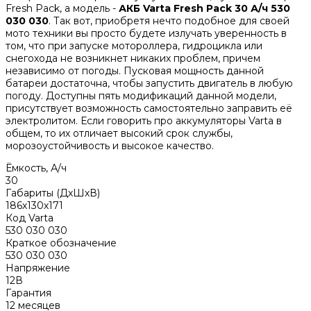
Fresh Pack, а модель -
АКБ Varta Fresh Pack 30 А/ч 530
030 030
. Так вот, приобретя нечто подобное для своей
мото техники вы просто будете излучать уверенность в
том, что при запуске мотороллера, гидроцикла или
снегохода не возникнет никаких проблем, причем
независимо от погоды. Пусковая мощность данной
батареи достаточна, чтобы запустить двигатель в любую
погоду. Доступны пять модификаций данной модели,
присутствует возможность самостоятельно заправить её
электролитом. Если говорить про аккумуляторы Varta в
общем, то их отличает высокий срок службы,
морозоустойчивость и высокое качество.
Ёмкость, А/ч
30
Габариты (ДхШхВ)
186х130х171
Код Varta
530 030 030
Краткое обозначение
530 030 030
Напряжение
12В
Гарантия
12 месяцев