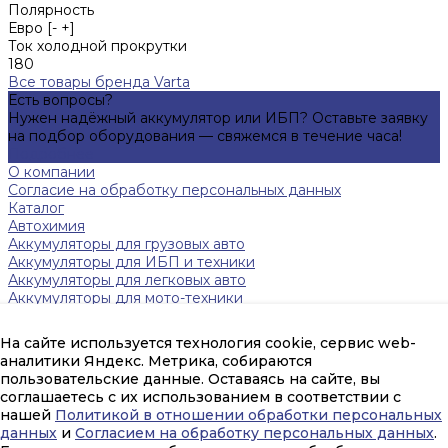
Полярность
Евро [- +]
Ток холодной прокрутки
180
Все товары бренда Varta
Есть вопросы?
Нужен надёжный аккумулятор или ИБП? Оставьте заявку
на подбор оборудования — свяжемся в течение часа!
Подробнее
О компании
Согласие на обработку персональных данных
Каталог
Автохимия
Аккумуляторы для грузовых авто
Аккумуляторы для ИБП и техники
Аккумуляторы для легковых авто
Аккумуляторы для мото-техники
Зарядные устройства
Инверторы
На сайте используется технология cookie, сервис web-
Источники бесперебойного питания
аналитики Яндекс. Метрика, собираются
Тяговые аккумуляторы FAAM
пользовательские данные. Оставаясь на сайте, вы
Помощь
соглашаетесь с их использованием в соответствии с
Оплата и гарантия
нашей
Политикой в отношении обработки персональных
Доставка
данных
и
Согласием на обработку персональных данных
.
mail@amperpeterburg.ru