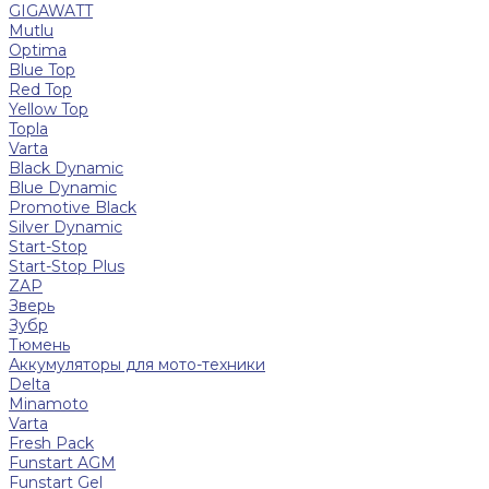
GIGAWATT
Mutlu
Optima
Blue Top
Red Top
Yellow Top
Topla
Varta
Black Dynamic
Blue Dynamic
Promotive Black
Silver Dynamic
Start-Stop
Start-Stop Plus
ZAP
Зверь
Зубр
Тюмень
Аккумуляторы для мото-техники
Delta
Minamoto
Varta
Fresh Pack
Funstart AGM
Funstart Gel