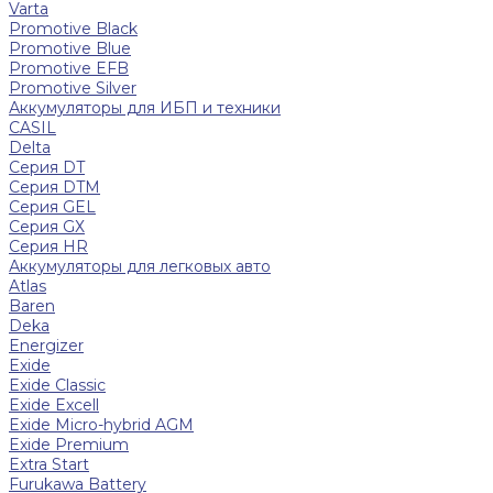
Varta
Promotive Black
Promotive Blue
Promotive EFB
Promotive Silver
Аккумуляторы для ИБП и техники
CASIL
Delta
Серия DT
Серия DTM
Серия GEL
Серия GХ
Серия HR
Аккумуляторы для легковых авто
Atlas
Baren
Deka
Energizer
Exide
Exide Classic
Exide Excell
Exide Micro-hybrid AGM
Exide Premium
Extra Start
Furukawa Battery