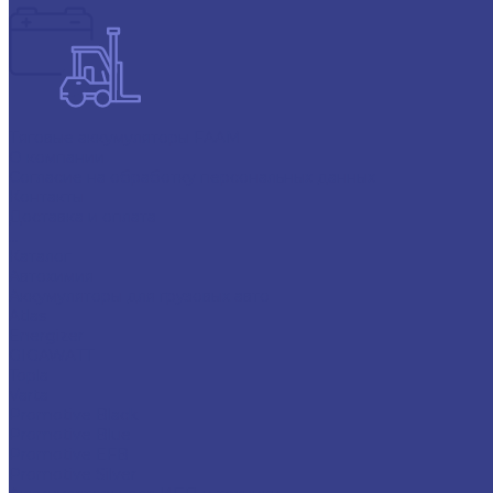
Тяговые аккумуляторы FAAM
О компании
Согласие на обработку персональных данных
Контакты
Доставка и оплата
...
Каталог
Автохимия
Аккумуляторы для грузовых авто
Atlas
Energizer
GIGAWATT
Topla
Varta
Promotive Black
Promotive Blue
Promotive EFB
Promotive Silver