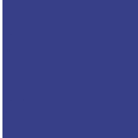
Yellow Top
Topla
Varta
Black Dynamic
Blue Dynamic
Promotive Black
Silver Dynamic
Start-Stop
Start-Stop Plus
ZAP
Зверь
Зубр
Тюмень
Аккумуляторы для мото-техники
Delta
Minamoto
Varta
Fresh Pack
Funstart AGM
Funstart Gel
YUASA
Зарядные устройства
Инверторы
Источники бесперебойного питания
Прогресс