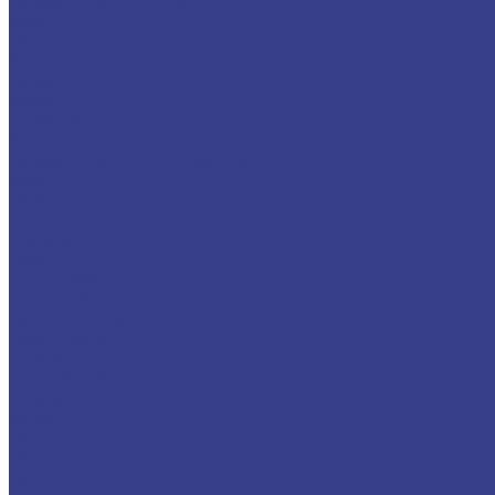
Аккумуляторы для ИБП и техники
CASIL
Delta
Серия DT
Серия DTM
Серия GEL
Серия GХ
Серия HR
Аккумуляторы для легковых авто
Atlas
Baren
Deka
Energizer
Exide
Exide Classic
Exide Excell
Exide Micro-hybrid AGM
Exide Premium
Extra Start
Furukawa Battery
GIGAWATT
Mutlu
Optima
Blue Top
Red Top