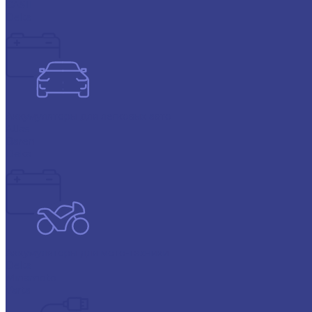
CASIL
Delta
Аккумуляторы для легковых авто
Atlas
Baren
Deka
Аккумуляторы для мото-техники
Delta
Minamoto
Varta