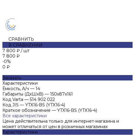
СРАВНИТЬ
В СРАВНЕНИИ
7 800 ₽
/
шт
7 800 ₽
-0%
0 ₽
Заказать
Характеристики
Ёмкость, А/ч
—
14
Габариты (ДхШхВ)
—
150х87х161
Код Varta
—
514 902 022
Код JIS
—
YTX16-BS (YTX16-4)
Краткое обозначение
—
YTX16-BS (YTX16-4)
Все характеристики
Цена действительна только для интернет-магазина и
может отличаться от цен в розничных магазинах
Характеристики