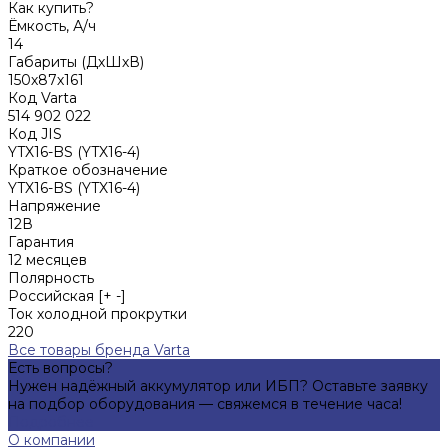
Как купить?
Ёмкость, А/ч
14
Габариты (ДхШхВ)
150х87х161
Код Varta
514 902 022
Код JIS
YTX16-BS (YTX16-4)
Краткое обозначение
YTX16-BS (YTX16-4)
Напряжение
12В
Гарантия
12 месяцев
Полярность
Российская [+ -]
Ток холодной прокрутки
220
Все товары бренда Varta
Есть вопросы?
Нужен надёжный аккумулятор или ИБП? Оставьте заявку
на подбор оборудования — свяжемся в течение часа!
Подробнее
О компании