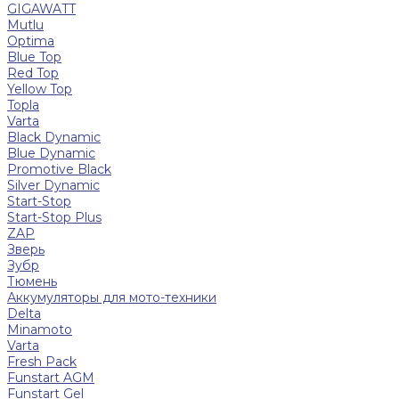
GIGAWATT
Mutlu
Optima
Blue Top
Red Top
Yellow Top
Topla
Varta
Black Dynamic
Blue Dynamic
Promotive Black
Silver Dynamic
Start-Stop
Start-Stop Plus
ZAP
Зверь
Зубр
Тюмень
Аккумуляторы для мото-техники
Delta
Minamoto
Varta
Fresh Pack
Funstart AGM
Funstart Gel