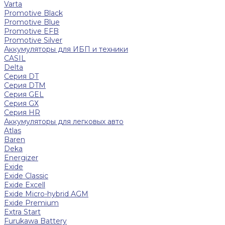
Varta
Promotive Black
Promotive Blue
Promotive EFB
Promotive Silver
Аккумуляторы для ИБП и техники
CASIL
Delta
Серия DT
Серия DTM
Серия GEL
Серия GХ
Серия HR
Аккумуляторы для легковых авто
Atlas
Baren
Deka
Energizer
Exide
Exide Classic
Exide Excell
Exide Micro-hybrid AGM
Exide Premium
Extra Start
Furukawa Battery