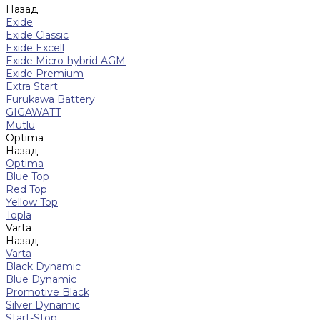
Назад
Exide
Exide Classic
Exide Excell
Exide Micro-hybrid AGM
Exide Premium
Extra Start
Furukawa Battery
GIGAWATT
Mutlu
Optima
Назад
Optima
Blue Top
Red Top
Yellow Top
Topla
Varta
Назад
Varta
Black Dynamic
Blue Dynamic
Promotive Black
Silver Dynamic
Start-Stop