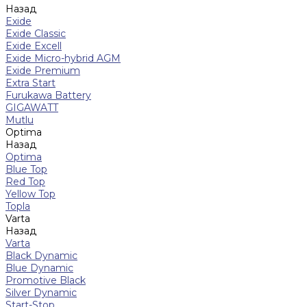
Назад
Exide
Exide Classic
Exide Excell
Exide Micro-hybrid AGM
Exide Premium
Extra Start
Furukawa Battery
GIGAWATT
Mutlu
Optima
Назад
Optima
Blue Top
Red Top
Yellow Top
Topla
Varta
Назад
Varta
Black Dynamic
Blue Dynamic
Promotive Black
Silver Dynamic
Start-Stop