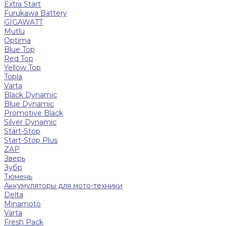
Extra Start
Furukawa Battery
GIGAWATT
Mutlu
Optima
Blue Top
Red Top
Yellow Top
Topla
Varta
Black Dynamic
Blue Dynamic
Promotive Black
Silver Dynamic
Start-Stop
Start-Stop Plus
ZAP
Зверь
Зубр
Тюмень
Аккумуляторы для мото-техники
Delta
Minamoto
Varta
Fresh Pack