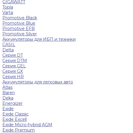
GIGAWATT
Topla
Varta
Promotive Black
Promotive Blue
Promotive EFB
Promotive Silver
Аккумуляторы для ИБП и техники
CASIL
Delta
Серия DT
Серия DTM
Серия GEL
Серия GХ
Серия HR
Аккумуляторы для легковых авто
Atlas
Baren
Deka
Energizer
Exide
Exide Classic
Exide Excell
Exide Micro-hybrid AGM
Exide Premium