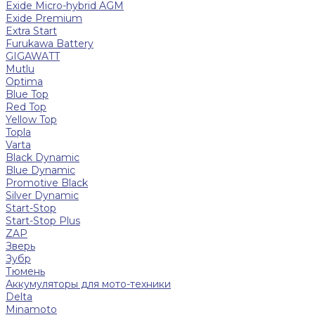
Exide Micro-hybrid AGM
Exide Premium
Extra Start
Furukawa Battery
GIGAWATT
Mutlu
Optima
Blue Top
Red Top
Yellow Top
Topla
Varta
Black Dynamic
Blue Dynamic
Promotive Black
Silver Dynamic
Start-Stop
Start-Stop Plus
ZAP
Зверь
Зубр
Тюмень
Аккумуляторы для мото-техники
Delta
Minamoto