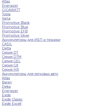
Atlas
Energizer
GIGAWATT
Topla
Varta
Promotive Black
Promotive Blue
Promotive EFB
Promotive Silver
Аккумуляторы для ИБП и техники
CASIL
Delta
Серия DT
Серия DTM
Серия GEL
Серия GХ
Серия HR
Аккумуляторы для легковых авто
Atlas
Baren
Deka
Energizer
Exide
Exide Classic
Exide Excell