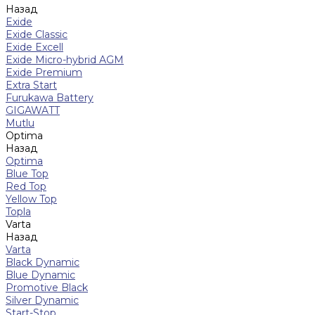
Назад
Exide
Exide Classic
Exide Excell
Exide Micro-hybrid AGM
Exide Premium
Extra Start
Furukawa Battery
GIGAWATT
Mutlu
Optima
Назад
Optima
Blue Top
Red Top
Yellow Top
Topla
Varta
Назад
Varta
Black Dynamic
Blue Dynamic
Promotive Black
Silver Dynamic
Start-Stop