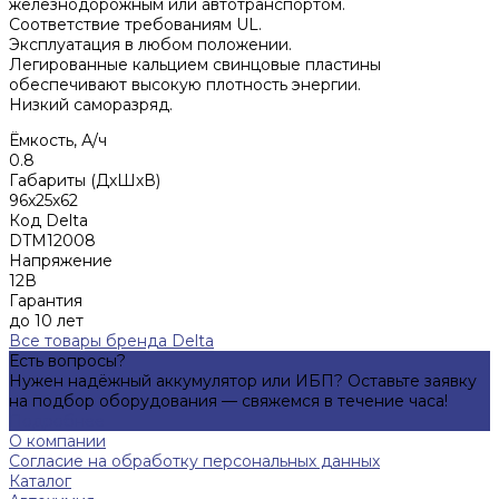
железнодорожным или автотранспортом.
Соответствие требованиям UL.
Эксплуатация в любом положении.
Легированные кальцием свинцовые пластины
обеспечивают высокую плотность энергии.
Низкий саморазряд.
Ёмкость, А/ч
0.8
Габариты (ДхШхВ)
96х25х62
Код Delta
DTM12008
Напряжение
12В
Гарантия
до 10 лет
Все товары бренда Delta
Есть вопросы?
Нужен надёжный аккумулятор или ИБП? Оставьте заявку
на подбор оборудования — свяжемся в течение часа!
Подробнее
О компании
Согласие на обработку персональных данных
Каталог