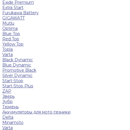
Exide Premium
Extra Start
Furukawa Battery
GIGAWATT
Mutlu
Optima
Blue Top
Red Top
Yellow Top
Topla
Varta
Black Dynamic
Blue Dynamic
Promotive Black
Silver Dynamic
Start-Stop
Start-Stop Plus
ZAP
Зверь
Зубр
Тюмень
Аккумуляторы для мото-техники
Delta
Minamoto
Varta