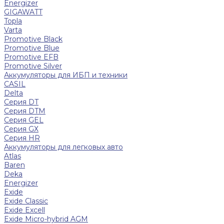
Energizer
GIGAWATT
Topla
Varta
Promotive Black
Promotive Blue
Promotive EFB
Promotive Silver
Аккумуляторы для ИБП и техники
CASIL
Delta
Серия DT
Серия DTM
Серия GEL
Серия GХ
Серия HR
Аккумуляторы для легковых авто
Atlas
Baren
Deka
Energizer
Exide
Exide Classic
Exide Excell
Exide Micro-hybrid AGM