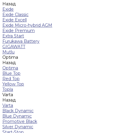
Назад
Exide
Exide Classic
Exide Excell
Exide Micro-hybrid AGM
Exide Premium
Extra Start
Furukawa Battery
GIGAWATT
Mutlu
Optima
Назад
Optima
Blue Top
Red Top
Yellow Top
Topla
Varta
Назад
Varta
Black Dynamic
Blue Dynamic
Promotive Black
Silver Dynamic
Start-Stop