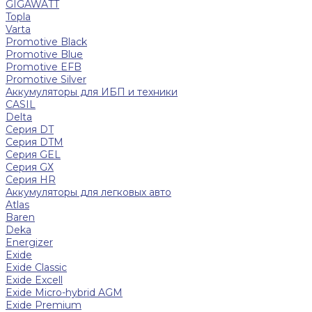
GIGAWATT
Topla
Varta
Promotive Black
Promotive Blue
Promotive EFB
Promotive Silver
Аккумуляторы для ИБП и техники
CASIL
Delta
Серия DT
Серия DTM
Серия GEL
Серия GХ
Серия HR
Аккумуляторы для легковых авто
Atlas
Baren
Deka
Energizer
Exide
Exide Classic
Exide Excell
Exide Micro-hybrid AGM
Exide Premium