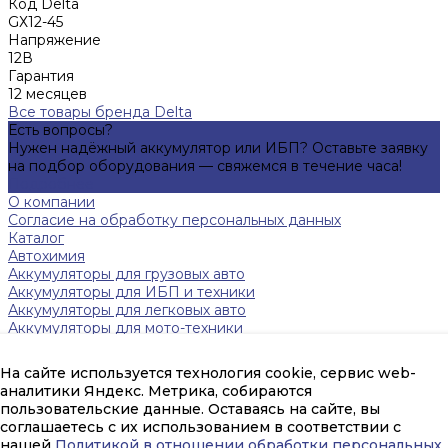
Код Delta
GХ12-45
Напряжение
12В
Гарантия
12 месяцев
Все товары бренда Delta
Есть вопросы?
Нужен надёжный аккумулятор или ИБП? Оставьте заявку
на подбор оборудования — свяжемся в течение часа!
Подробнее
О компании
Согласие на обработку персональных данных
Каталог
Автохимия
Аккумуляторы для грузовых авто
Аккумуляторы для ИБП и техники
Аккумуляторы для легковых авто
Аккумуляторы для мото-техники
Зарядные устройства
Инверторы
На сайте используется технология cookie, сервис web-
Источники бесперебойного питания
аналитики Яндекс. Метрика, собираются
Тяговые аккумуляторы FAAM
пользовательские данные. Оставаясь на сайте, вы
Помощь
соглашаетесь с их использованием в соответствии с
Оплата и гарантия
нашей
Политикой в отношении обработки персональных