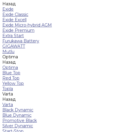
Назад
Exide
Exide Classic
Exide Excell
Exide Micro-hybrid AGM
Exide Premium
Extra Start
Furukawa Battery
GIGAWATT
Mutlu
Optima
Назад
Optima
Blue Top
Red Top
Yellow Top
Topla
Varta
Назад
Varta
Black Dynamic
Blue Dynamic
Promotive Black
Silver Dynamic
Start-Stop