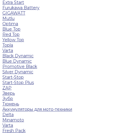
Extra Start
Furukawa Battery
GIGAWATT
Mutlu
Optima
Blue Top
Red Top
Yellow Top
Topla
Varta
Black Dynamic
Blue Dynamic
Promotive Black
Silver Dynamic
Start-Stop
Start-Stop Plus
ZAP
Зверь
Зубр
Тюмень
Аккумуляторы для мото-техники
Delta
Minamoto
Varta
Fresh Pack