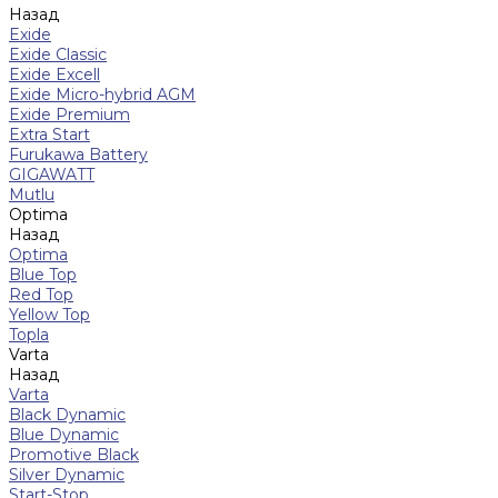
Назад
Exide
Exide Classic
Exide Excell
Exide Micro-hybrid AGM
Exide Premium
Extra Start
Furukawa Battery
GIGAWATT
Mutlu
Optima
Назад
Optima
Blue Top
Red Top
Yellow Top
Topla
Varta
Назад
Varta
Black Dynamic
Blue Dynamic
Promotive Black
Silver Dynamic
Start-Stop