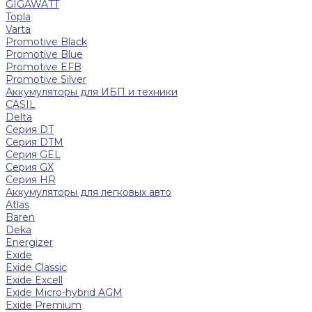
GIGAWATT
Topla
Varta
Promotive Black
Promotive Blue
Promotive EFB
Promotive Silver
Аккумуляторы для ИБП и техники
CASIL
Delta
Серия DT
Серия DTM
Серия GEL
Серия GХ
Серия HR
Аккумуляторы для легковых авто
Atlas
Baren
Deka
Energizer
Exide
Exide Classic
Exide Excell
Exide Micro-hybrid AGM
Exide Premium