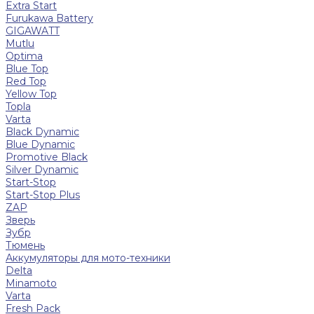
Extra Start
Furukawa Battery
GIGAWATT
Mutlu
Optima
Blue Top
Red Top
Yellow Top
Topla
Varta
Black Dynamic
Blue Dynamic
Promotive Black
Silver Dynamic
Start-Stop
Start-Stop Plus
ZAP
Зверь
Зубр
Тюмень
Аккумуляторы для мото-техники
Delta
Minamoto
Varta
Fresh Pack