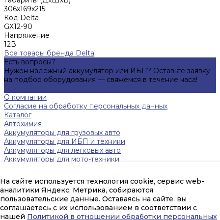
306х169х215
Код Delta
GХ12-90
Напряжение
12В
Все товары бренда Delta
Есть вопросы?
Нужен надёжный аккумулятор или ИБП? Оставьте заявку
на подбор оборудования — свяжемся в течение часа!
Подробнее
О компании
Согласие на обработку персональных данных
Каталог
Автохимия
Аккумуляторы для грузовых авто
Аккумуляторы для ИБП и техники
Аккумуляторы для легковых авто
Аккумуляторы для мото-техники
Зарядные устройства
Инверторы
На сайте используется технология cookie, сервис web-
Источники бесперебойного питания
аналитики Яндекс. Метрика, собираются
Тяговые аккумуляторы FAAM
пользовательские данные. Оставаясь на сайте, вы
Помощь
соглашаетесь с их использованием в соответствии с
Оплата и гарантия
нашей
Политикой в отношении обработки персональных