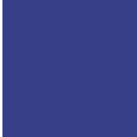
Аккумуляторы для ИБП и техники
CASIL
Delta
Серия DT
Серия DTM
Серия GEL
Серия GХ
Серия HR
Аккумуляторы для легковых авто
Atlas
Baren
Deka
Energizer
Exide
Exide Classic
Exide Excell
Exide Micro-hybrid AGM
Exide Premium
Extra Start
Furukawa Battery
GIGAWATT
Mutlu
Optima
Blue Top
Red Top