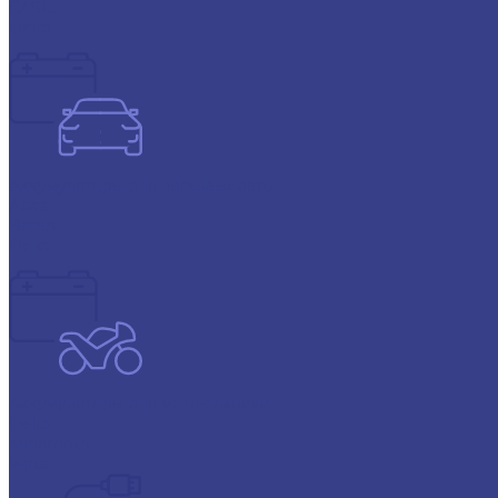
CASIL
Delta
Аккумуляторы для легковых авто
Atlas
Baren
Deka
Аккумуляторы для мото-техники
Delta
Minamoto
Varta