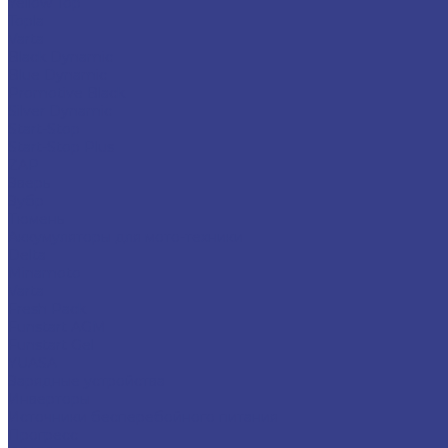
Yellow Top
Topla
Varta
Black Dynamic
Blue Dynamic
Promotive Black
Silver Dynamic
Start-Stop
Start-Stop Plus
ZAP
Зверь
Зубр
Тюмень
Аккумуляторы для мото-техники
Delta
Minamoto
Varta
Fresh Pack
Funstart AGM
Funstart Gel
YUASA
Зарядные устройства
Инверторы
Источники бесперебойного питания
Прогресс