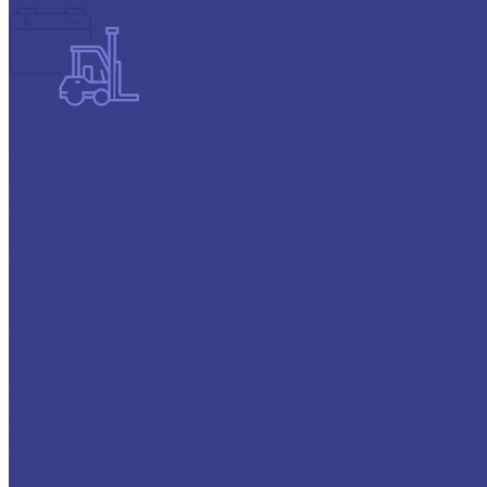
Тяговые аккумуляторы FAAM
О компании
Согласие на обработку персональных данных
Контакты
Доставка и оплата
...
Каталог
Автохимия
Аккумуляторы для грузовых авто
Atlas
Energizer
GIGAWATT
Topla
Varta
Promotive Black
Promotive Blue
Promotive EFB
Promotive Silver