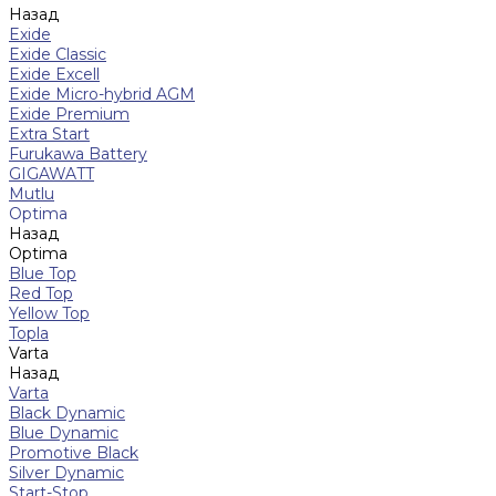
Назад
Exide
Exide Classic
Exide Excell
Exide Micro-hybrid AGM
Exide Premium
Extra Start
Furukawa Battery
GIGAWATT
Mutlu
Optima
Назад
Optima
Blue Top
Red Top
Yellow Top
Topla
Varta
Назад
Varta
Black Dynamic
Blue Dynamic
Promotive Black
Silver Dynamic
Start-Stop