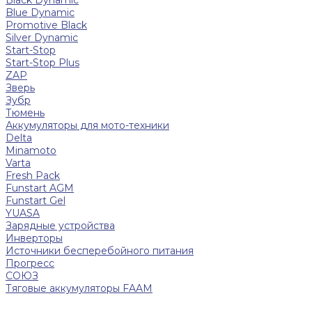
Blue Dynamic
Promotive Black
Silver Dynamic
Start-Stop
Start-Stop Plus
ZAP
Зверь
Зубр
Тюмень
Аккумуляторы для мото-техники
Delta
Minamoto
Varta
Fresh Pack
Funstart AGM
Funstart Gel
YUASA
Зарядные устройства
Инверторы
Источники бесперебойного питания
Прогресс
СОЮЗ
Тяговые аккумуляторы FAAM