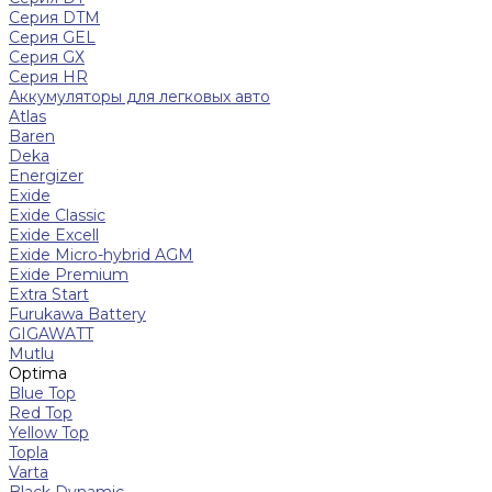
Серия DTM
Серия GEL
Серия GХ
Серия HR
Аккумуляторы для легковых авто
Atlas
Baren
Deka
Energizer
Exide
Exide Classic
Exide Excell
Exide Micro-hybrid AGM
Exide Premium
Extra Start
Furukawa Battery
GIGAWATT
Mutlu
Optima
Blue Top
Red Top
Yellow Top
Topla
Varta
Black Dynamic