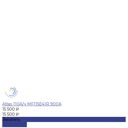
Atlas 110А/ч MF115E41R 900А
15 500 ₽
15 500 ₽
Заказать
Подробнее