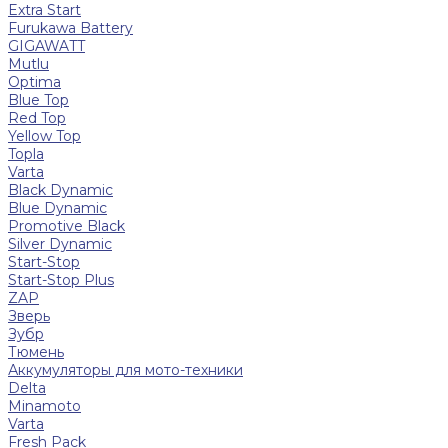
Extra Start
Furukawa Battery
GIGAWATT
Mutlu
Optima
Blue Top
Red Top
Yellow Top
Topla
Varta
Black Dynamic
Blue Dynamic
Promotive Black
Silver Dynamic
Start-Stop
Start-Stop Plus
ZAP
Зверь
Зубр
Тюмень
Аккумуляторы для мото-техники
Delta
Minamoto
Varta
Fresh Pack