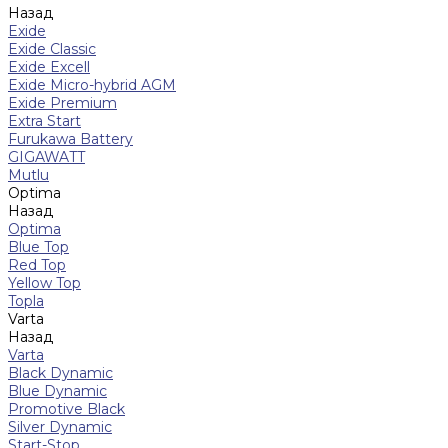
Назад
Exide
Exide Classic
Exide Excell
Exide Micro-hybrid AGM
Exide Premium
Extra Start
Furukawa Battery
GIGAWATT
Mutlu
Optima
Назад
Optima
Blue Top
Red Top
Yellow Top
Topla
Varta
Назад
Varta
Black Dynamic
Blue Dynamic
Promotive Black
Silver Dynamic
Start-Stop