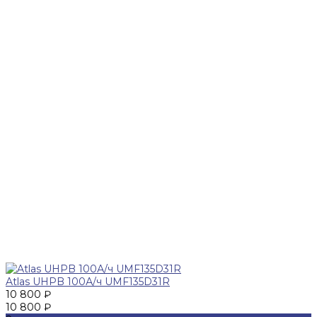
Atlas UHPB 100А/ч UMF135D31R
10 800 ₽
10 800 ₽