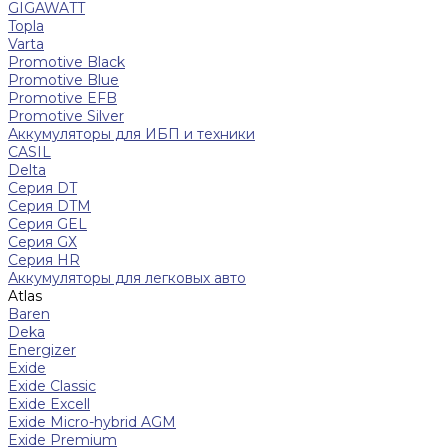
GIGAWATT
Topla
Varta
Promotive Black
Promotive Blue
Promotive EFB
Promotive Silver
Аккумуляторы для ИБП и техники
CASIL
Delta
Серия DT
Серия DTM
Серия GEL
Серия GХ
Серия HR
Аккумуляторы для легковых авто
Atlas
Baren
Deka
Energizer
Exide
Exide Classic
Exide Excell
Exide Micro-hybrid AGM
Exide Premium