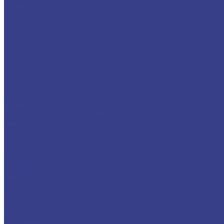
Yellow Top
Topla
Varta
Black Dynamic
Blue Dynamic
Promotive Black
Silver Dynamic
Start-Stop
Start-Stop Plus
ZAP
Зверь
Зубр
Тюмень
Аккумуляторы для мото-техники
Delta
Minamoto
Varta
Fresh Pack
Funstart AGM
Funstart Gel
YUASA
Зарядные устройства
Инверторы
Источники бесперебойного питания
Прогресс