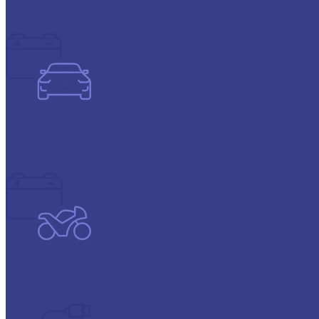
CASIL
Delta
Аккумуляторы для легковых авто
Atlas
Baren
Deka
Аккумуляторы для мото-техники
Delta
Minamoto
Varta