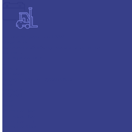
Тяговые аккумуляторы FAAM
О компании
Согласие на обработку персональных данных
Контакты
Доставка и оплата
...
Каталог
Автохимия
Аккумуляторы для грузовых авто
Atlas
Energizer
GIGAWATT
Topla
Varta
Promotive Black
Promotive Blue
Promotive EFB
Promotive Silver