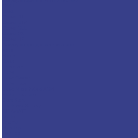
Аккумуляторы для ИБП и техники
CASIL
Delta
Серия DT
Серия DTM
Серия GEL
Серия GХ
Серия HR
Аккумуляторы для легковых авто
Atlas
Baren
Deka
Energizer
Exide
Exide Classic
Exide Excell
Exide Micro-hybrid AGM
Exide Premium
Extra Start
Furukawa Battery
GIGAWATT
Mutlu
Optima
Blue Top
Red Top