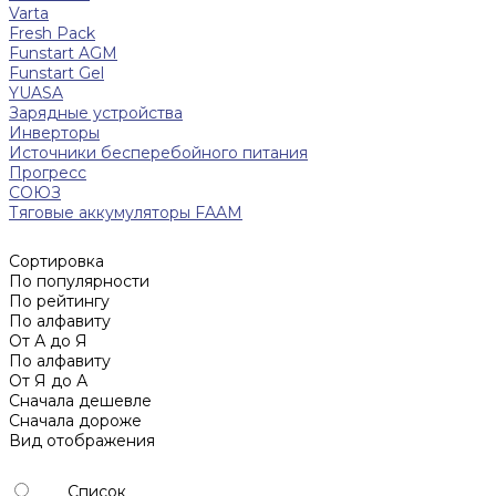
Varta
Fresh Pack
Funstart AGM
Funstart Gel
YUASA
Зарядные устройства
Инверторы
Источники бесперебойного питания
Прогресс
СОЮЗ
Тяговые аккумуляторы FAAM
Сортировка
По популярности
По рейтингу
По алфавиту
От А до Я
По алфавиту
От Я до А
Сначала дешевле
Сначала дороже
Вид отображения
Список