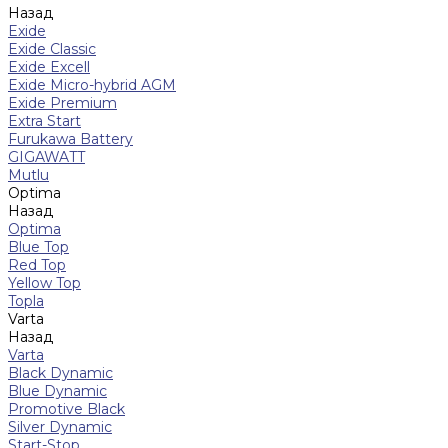
Назад
Exide
Exide Classic
Exide Excell
Exide Micro-hybrid AGM
Exide Premium
Extra Start
Furukawa Battery
GIGAWATT
Mutlu
Optima
Назад
Optima
Blue Top
Red Top
Yellow Top
Topla
Varta
Назад
Varta
Black Dynamic
Blue Dynamic
Promotive Black
Silver Dynamic
Start-Stop