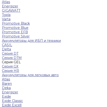
Atlas
Energizer
GIGAWATT
Topla
Varta
Promotive Black
Promotive Blue
Promotive EFB
Promotive Silver
Аккумуляторы для ИБП и техники
CASIL
Delta
Серия DT
Серия DTM
Серия GEL
Серия GХ
Серия HR
Аккумуляторы для легковых авто
Atlas
Baren
Deka
Energizer
Exide
Exide Classic
Exide Excell