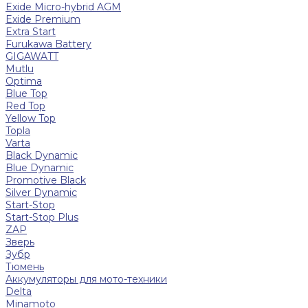
Exide Micro-hybrid AGM
Exide Premium
Extra Start
Furukawa Battery
GIGAWATT
Mutlu
Optima
Blue Top
Red Top
Yellow Top
Topla
Varta
Black Dynamic
Blue Dynamic
Promotive Black
Silver Dynamic
Start-Stop
Start-Stop Plus
ZAP
Зверь
Зубр
Тюмень
Аккумуляторы для мото-техники
Delta
Minamoto