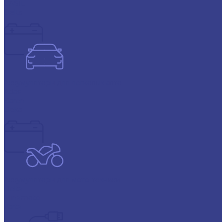
CASIL
Delta
Аккумуляторы для легковых авто
Atlas
Baren
Deka
Аккумуляторы для мото-техники
Delta
Minamoto
Varta