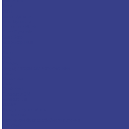
Yellow Top
Topla
Varta
Black Dynamic
Blue Dynamic
Promotive Black
Silver Dynamic
Start-Stop
Start-Stop Plus
ZAP
Зверь
Зубр
Тюмень
Аккумуляторы для мото-техники
Delta
Minamoto
Varta
Fresh Pack
Funstart AGM
Funstart Gel
YUASA
Зарядные устройства
Инверторы
Источники бесперебойного питания
Прогресс