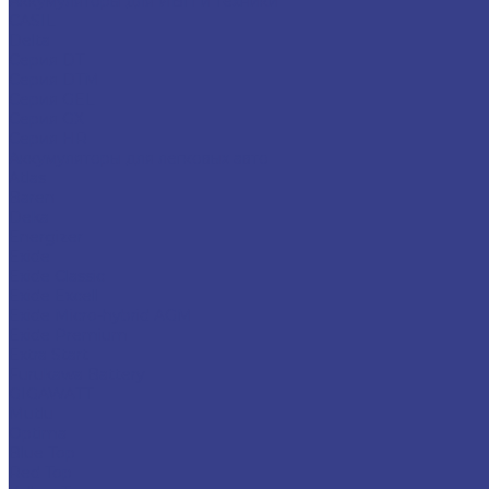
Аккумуляторы для ИБП и техники
CASIL
Delta
Серия DT
Серия DTM
Серия GEL
Серия GХ
Серия HR
Аккумуляторы для легковых авто
Atlas
Baren
Deka
Energizer
Exide
Exide Classic
Exide Excell
Exide Micro-hybrid AGM
Exide Premium
Extra Start
Furukawa Battery
GIGAWATT
Mutlu
Optima
Blue Top
Red Top