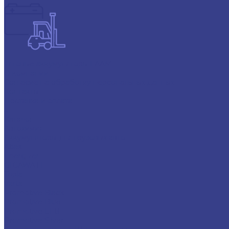
Тяговые аккумуляторы FAAM
О компании
Согласие на обработку персональных данных
Контакты
Доставка и оплата
...
Каталог
Автохимия
Аккумуляторы для грузовых авто
Atlas
Energizer
GIGAWATT
Topla
Varta
Promotive Black
Promotive Blue
Promotive EFB
Promotive Silver