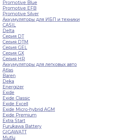
Promotive Blue
Promotive EFB
Promotive Silver
Аккумуляторы для ИБП и техники
CASIL
Delta
Серия DT
Серия DTM
Серия GEL
Серия GХ
Серия HR
Аккумуляторы для легковых авто
Atlas
Baren
Deka
Energizer
Exide
Exide Classic
Exide Excell
Exide Micro-hybrid AGM
Exide Premium
Extra Start
Furukawa Battery
GIGAWATT
Mutlu