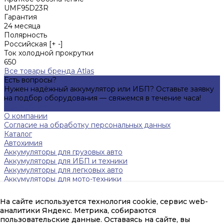
UMF95D23R
Гарантия
24 месяца
Полярность
Российская [+ -]
Ток холодной прокрутки
650
Все товары бренда Atlas
Есть вопросы?
Нужен надёжный аккумулятор или ИБП? Оставьте заявку
на подбор оборудования — свяжемся в течение часа!
Подробнее
О компании
Согласие на обработку персональных данных
Каталог
Автохимия
Аккумуляторы для грузовых авто
Аккумуляторы для ИБП и техники
Аккумуляторы для легковых авто
Аккумуляторы для мото-техники
Зарядные устройства
Инверторы
На сайте используется технология cookie, сервис web-
Источники бесперебойного питания
аналитики Яндекс. Метрика, собираются
Тяговые аккумуляторы FAAM
пользовательские данные. Оставаясь на сайте, вы
Помощь