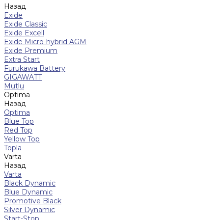
Назад
Exide
Exide Classic
Exide Excell
Exide Micro-hybrid AGM
Exide Premium
Extra Start
Furukawa Battery
GIGAWATT
Mutlu
Optima
Назад
Optima
Blue Top
Red Top
Yellow Top
Topla
Varta
Назад
Varta
Black Dynamic
Blue Dynamic
Promotive Black
Silver Dynamic
Start-Stop