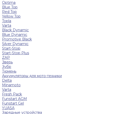
Optima
Blue Top
Red Top
Yellow Top
Topla
Varta
Black Dynamic
Blue Dynamic
Promotive Black
Silver Dynamic
Start-Stop
Start-Stop Plus
ZAP
Зверь
Зубр
Тюмень
Аккумуляторы для мото-техники
Delta
Minamoto
Varta
Fresh Pack
Funstart AGM
Funstart Gel
YUASA
Зарядные устройства