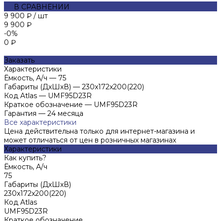
В СРАВНЕНИИ
9 900 ₽
/
шт
9 900 ₽
-0%
0 ₽
Заказать
Характеристики
Ёмкость, А/ч
—
75
Габариты (ДхШхВ)
—
230x172x200(220)
Код Atlas
—
UMF95D23R
Краткое обозначение
—
UMF95D23R
Гарантия
—
24 месяца
Все характеристики
Цена действительна только для интернет-магазина и
может отличаться от цен в розничных магазинах
Характеристики
Как купить?
Ёмкость, А/ч
75
Габариты (ДхШхВ)
230x172x200(220)
Код Atlas
UMF95D23R
Краткое обозначение