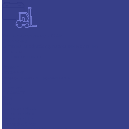
Тяговые аккумуляторы FAAM
О компании
Согласие на обработку персональных данных
Контакты
Доставка и оплата
...
Каталог
Автохимия
Аккумуляторы для грузовых авто
Atlas
Energizer
GIGAWATT
Topla
Varta
Promotive Black
Promotive Blue
Promotive EFB
Promotive Silver