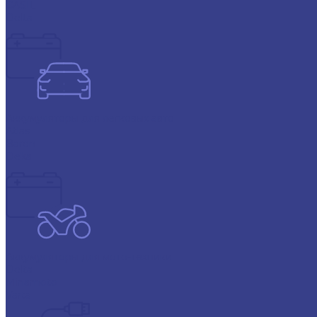
CASIL
Delta
Аккумуляторы для легковых авто
Atlas
Baren
Deka
Аккумуляторы для мото-техники
Delta
Minamoto
Varta