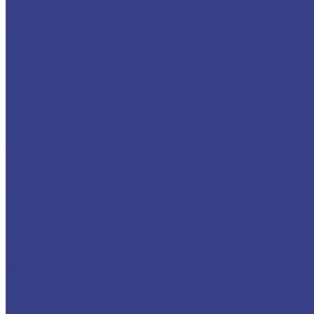
Yellow Top
Topla
Varta
Black Dynamic
Blue Dynamic
Promotive Black
Silver Dynamic
Start-Stop
Start-Stop Plus
ZAP
Зверь
Зубр
Тюмень
Аккумуляторы для мото-техники
Delta
Minamoto
Varta
Fresh Pack
Funstart AGM
Funstart Gel
YUASA
Зарядные устройства
Инверторы
Источники бесперебойного питания
Прогресс