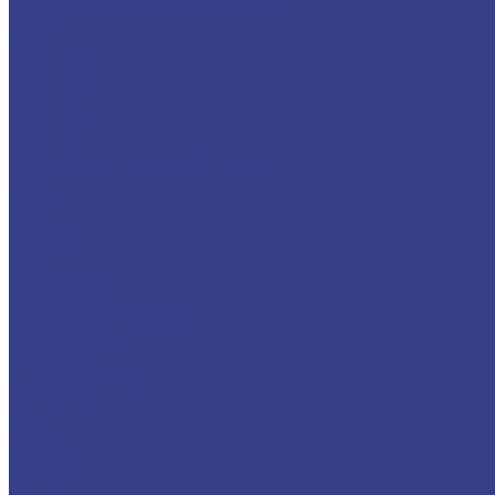
Аккумуляторы для ИБП и техники
CASIL
Delta
Серия DT
Серия DTM
Серия GEL
Серия GХ
Серия HR
Аккумуляторы для легковых авто
Atlas
Baren
Deka
Energizer
Exide
Exide Classic
Exide Excell
Exide Micro-hybrid AGM
Exide Premium
Extra Start
Furukawa Battery
GIGAWATT
Mutlu
Optima
Blue Top
Red Top