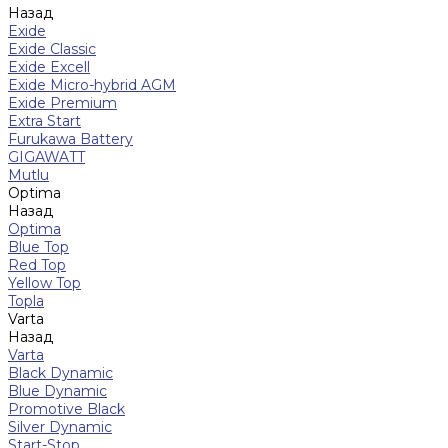
Назад
Exide
Exide Classic
Exide Excell
Exide Micro-hybrid AGM
Exide Premium
Extra Start
Furukawa Battery
GIGAWATT
Mutlu
Optima
Назад
Optima
Blue Top
Red Top
Yellow Top
Topla
Varta
Назад
Varta
Black Dynamic
Blue Dynamic
Promotive Black
Silver Dynamic
Start-Stop