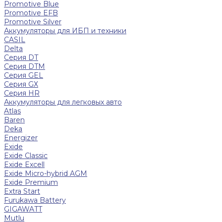
Promotive Blue
Promotive EFB
Promotive Silver
Аккумуляторы для ИБП и техники
CASIL
Delta
Серия DT
Серия DTM
Серия GEL
Серия GХ
Серия HR
Аккумуляторы для легковых авто
Atlas
Baren
Deka
Energizer
Exide
Exide Classic
Exide Excell
Exide Micro-hybrid AGM
Exide Premium
Extra Start
Furukawa Battery
GIGAWATT
Mutlu