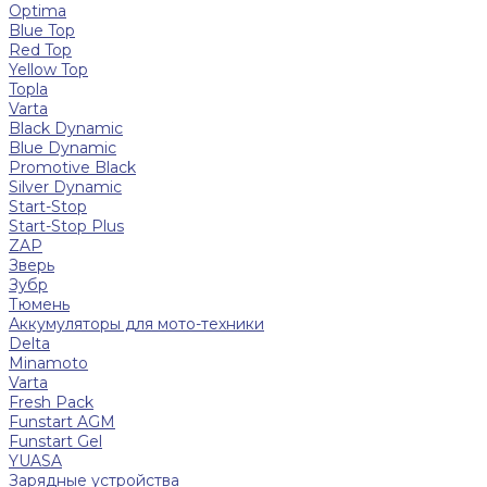
Optima
Blue Top
Red Top
Yellow Top
Topla
Varta
Black Dynamic
Blue Dynamic
Promotive Black
Silver Dynamic
Start-Stop
Start-Stop Plus
ZAP
Зверь
Зубр
Тюмень
Аккумуляторы для мото-техники
Delta
Minamoto
Varta
Fresh Pack
Funstart AGM
Funstart Gel
YUASA
Зарядные устройства