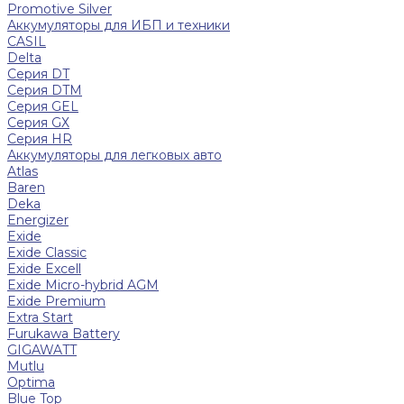
Promotive Silver
Аккумуляторы для ИБП и техники
CASIL
Delta
Серия DT
Серия DTM
Серия GEL
Серия GХ
Серия HR
Аккумуляторы для легковых авто
Atlas
Baren
Deka
Energizer
Exide
Exide Classic
Exide Excell
Exide Micro-hybrid AGM
Exide Premium
Extra Start
Furukawa Battery
GIGAWATT
Mutlu
Optima
Blue Top