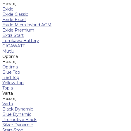
Назад
Exide
Exide Classic
Exide Excell
Exide Micro-hybrid AGM
Exide Premium
Extra Start
Furukawa Battery
GIGAWATT
Mutlu
Optima
Назад
Optima
Blue Top
Red Top
Yellow Top
Topla
Varta
Назад
Varta
Black Dynamic
Blue Dynamic
Promotive Black
Silver Dynamic
Start-Stop