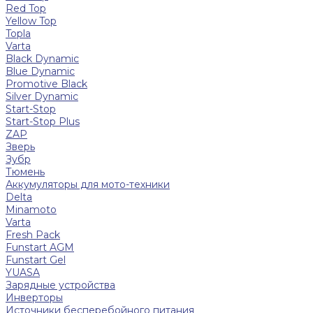
Red Top
Yellow Top
Topla
Varta
Black Dynamic
Blue Dynamic
Promotive Black
Silver Dynamic
Start-Stop
Start-Stop Plus
ZAP
Зверь
Зубр
Тюмень
Аккумуляторы для мото-техники
Delta
Minamoto
Varta
Fresh Pack
Funstart AGM
Funstart Gel
YUASA
Зарядные устройства
Инверторы
Источники бесперебойного питания