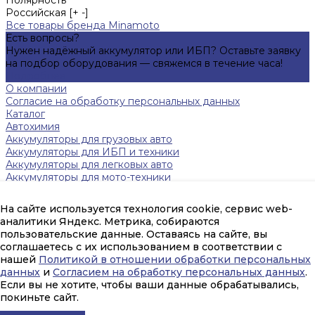
Российская [+ -]
Все товары бренда Minamoto
Есть вопросы?
Нужен надёжный аккумулятор или ИБП? Оставьте заявку
на подбор оборудования — свяжемся в течение часа!
Подробнее
О компании
Согласие на обработку персональных данных
Каталог
Автохимия
Аккумуляторы для грузовых авто
Аккумуляторы для ИБП и техники
Аккумуляторы для легковых авто
Аккумуляторы для мото-техники
Зарядные устройства
Инверторы
На сайте используется технология cookie, сервис web-
Источники бесперебойного питания
аналитики Яндекс. Метрика, собираются
Тяговые аккумуляторы FAAM
пользовательские данные. Оставаясь на сайте, вы
Помощь
соглашаетесь с их использованием в соответствии с
Оплата и гарантия
нашей
Политикой в отношении обработки персональных
Доставка
данных
и
Согласием на обработку персональных данных
.
mail@amperpeterburg.ru
Если вы не хотите, чтобы ваши данные обрабатывались,
покиньте сайт.
(812) 916-30-56