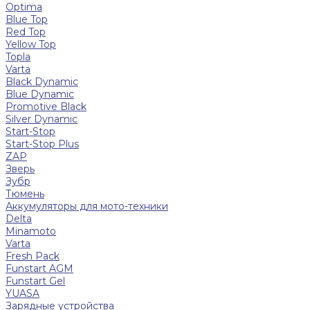
Optima
Blue Top
Red Top
Yellow Top
Topla
Varta
Black Dynamic
Blue Dynamic
Promotive Black
Silver Dynamic
Start-Stop
Start-Stop Plus
ZAP
Зверь
Зубр
Тюмень
Аккумуляторы для мото-техники
Delta
Minamoto
Varta
Fresh Pack
Funstart AGM
Funstart Gel
YUASA
Зарядные устройства