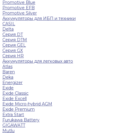
Promotive Blue
Promotive EFB
Promotive Silver
Аккумуляторы для ИБП и техники
CASIL
Delta
Серия DT
Серия DTM
Серия GEL
Серия GХ
Серия HR
Аккумуляторы для легковых авто
Atlas
Baren
Deka
Energizer
Exide
Exide Classic
Exide Excell
Exide Micro-hybrid AGM
Exide Premium
Extra Start
Furukawa Battery
GIGAWATT
Mutlu