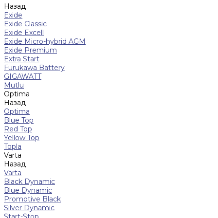
Назад
Exide
Exide Classic
Exide Excell
Exide Micro-hybrid AGM
Exide Premium
Extra Start
Furukawa Battery
GIGAWATT
Mutlu
Optima
Назад
Optima
Blue Top
Red Top
Yellow Top
Topla
Varta
Назад
Varta
Black Dynamic
Blue Dynamic
Promotive Black
Silver Dynamic
Start-Stop