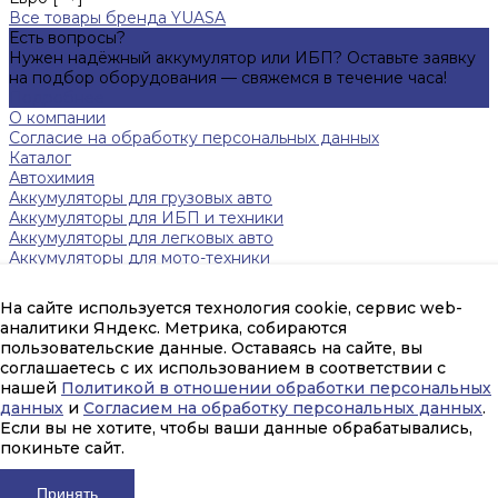
Все товары бренда YUASA
Есть вопросы?
Нужен надёжный аккумулятор или ИБП? Оставьте заявку
на подбор оборудования — свяжемся в течение часа!
Подробнее
О компании
Согласие на обработку персональных данных
Каталог
Автохимия
Аккумуляторы для грузовых авто
Аккумуляторы для ИБП и техники
Аккумуляторы для легковых авто
Аккумуляторы для мото-техники
Зарядные устройства
Инверторы
На сайте используется технология cookie, сервис web-
Источники бесперебойного питания
аналитики Яндекс. Метрика, собираются
Тяговые аккумуляторы FAAM
пользовательские данные. Оставаясь на сайте, вы
Помощь
соглашаетесь с их использованием в соответствии с
Оплата и гарантия
нашей
Политикой в отношении обработки персональных
Доставка
данных
и
Согласием на обработку персональных данных
.
mail@amperpeterburg.ru
Если вы не хотите, чтобы ваши данные обрабатывались,
покиньте сайт.
(812) 916-30-56
г. Санкт-Петербург, улица Цветочная, 6М
Принять