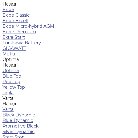
Назад
Exide
Exide Classic
Exide Excell
Exide Micro-hybrid AGM
Exide Premium
Extra Start
Furukawa Battery
GIGAWATT
Mutlu
Optima
Назад
Optima
Blue Top
Red Top
Yellow Top
Topla
Varta
Назад
Varta
Black Dynamic
Blue Dynamic
Promotive Black
Silver Dynamic
Start-Stop