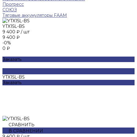
Прогресс
СОЮЗ
Тяговые аккумуляторы FAAM
YTX15L-BS
9 400 ₽
/
шт
9 400 ₽
-0%
0 ₽
Заказать
YTX15L-BS
Заказать
СРАВНИТЬ
В СРАВНЕНИИ
9 400 ₽
/
шт