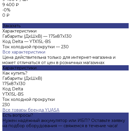
9 400 ₽
-0%
0 ₽
Заказать
Характеристики
Габариты (ДхШхВ)
—
175x87x130
Код Delta
—
YTX15L-BS
Ток холодной прокрутки
—
230
Все характеристики
Цена действительна только для интернет-магазина и
может отличаться от цен в розничных магазинах
Характеристики
Как купить?
Габариты (ДхШхВ)
175x87x130
Код Delta
YTX15L-BS
Ток холодной прокрутки
230
Все товары бренда YUASA
Есть вопросы?
Нужен надёжный аккумулятор или ИБП? Оставьте заявку
на подбор оборудования — свяжемся в течение часа!
Подробнее