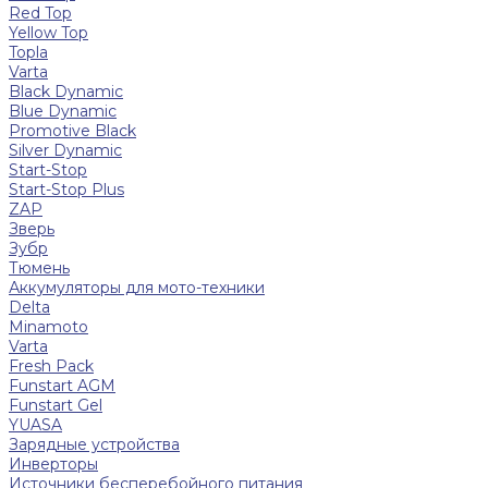
Red Top
Yellow Top
Topla
Varta
Black Dynamic
Blue Dynamic
Promotive Black
Silver Dynamic
Start-Stop
Start-Stop Plus
ZAP
Зверь
Зубр
Тюмень
Аккумуляторы для мото-техники
Delta
Minamoto
Varta
Fresh Pack
Funstart AGM
Funstart Gel
YUASA
Зарядные устройства
Инверторы
Источники бесперебойного питания