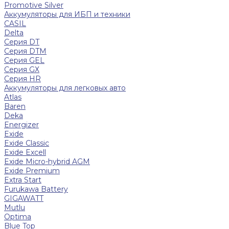
Promotive Silver
Аккумуляторы для ИБП и техники
CASIL
Delta
Серия DT
Серия DTM
Серия GEL
Серия GХ
Серия HR
Аккумуляторы для легковых авто
Atlas
Baren
Deka
Energizer
Exide
Exide Classic
Exide Excell
Exide Micro-hybrid AGM
Exide Premium
Extra Start
Furukawa Battery
GIGAWATT
Mutlu
Optima
Blue Top