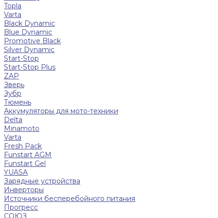
Topla
Varta
Black Dynamic
Blue Dynamic
Promotive Black
Silver Dynamic
Start-Stop
Start-Stop Plus
ZAP
Зверь
Зубр
Тюмень
Аккумуляторы для мото-техники
Delta
Minamoto
Varta
Fresh Pack
Funstart AGM
Funstart Gel
YUASA
Зарядные устройства
Инверторы
Источники бесперебойного питания
Прогресс
СОЮЗ