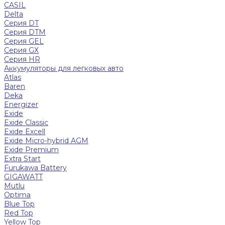
CASIL
Delta
Серия DT
Серия DTM
Серия GEL
Серия GХ
Серия HR
Аккумуляторы для легковых авто
Atlas
Baren
Deka
Energizer
Exide
Exide Classic
Exide Excell
Exide Micro-hybrid AGM
Exide Premium
Extra Start
Furukawa Battery
GIGAWATT
Mutlu
Optima
Blue Top
Red Top
Yellow Top