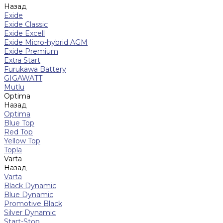
Назад
Exide
Exide Classic
Exide Excell
Exide Micro-hybrid AGM
Exide Premium
Extra Start
Furukawa Battery
GIGAWATT
Mutlu
Optima
Назад
Optima
Blue Top
Red Top
Yellow Top
Topla
Varta
Назад
Varta
Black Dynamic
Blue Dynamic
Promotive Black
Silver Dynamic
Start-Stop