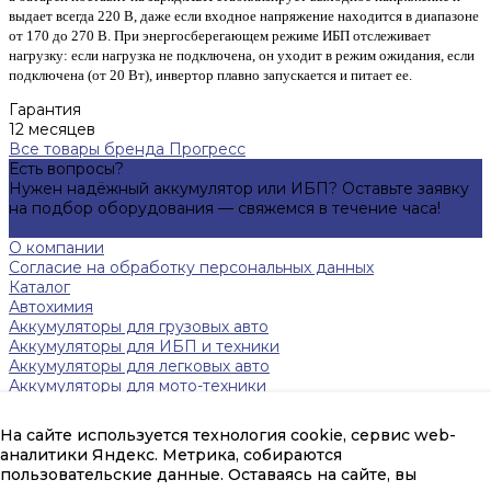
выдает всегда 220 В, даже если входное напряжение находится в диапазоне
от 170 до 270 В. При энергосберегающем режиме ИБП отслеживает
нагрузку: если нагрузка не подключена, он уходит в режим ожидания, если
подключена (от 20 Вт), инвертор плавно запускается и питает ее.
Гарантия
12 месяцев
Все товары бренда Прогресс
Есть вопросы?
Нужен надёжный аккумулятор или ИБП? Оставьте заявку
на подбор оборудования — свяжемся в течение часа!
Подробнее
О компании
Согласие на обработку персональных данных
Каталог
Автохимия
Аккумуляторы для грузовых авто
Аккумуляторы для ИБП и техники
Аккумуляторы для легковых авто
Аккумуляторы для мото-техники
Зарядные устройства
Инверторы
На сайте используется технология cookie, сервис web-
Источники бесперебойного питания
аналитики Яндекс. Метрика, собираются
Тяговые аккумуляторы FAAM
пользовательские данные. Оставаясь на сайте, вы
Помощь