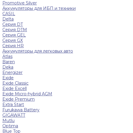
Promotive Silver
Аккумуляторы для ИБП и техники
CASIL
Delta
Серия DT
Серия DTM
Серия GEL
Серия GХ
Серия HR
Аккумуляторы для легковых авто
Atlas
Baren
Deka
Energizer
Exide
Exide Classic
Exide Excell
Exide Micro-hybrid AGM
Exide Premium
Extra Start
Furukawa Battery
GIGAWATT
Mutlu
Optima
Blue Top