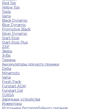
Red Top
Yellow Top
Topla
Varta
Black Dynamic
Blue Dynamic
Promotive Black
Silver Dynamic
Start-Stop
Start-Stop Plus
ZAP
Зверь
Зубр
Тюмень
Аккумуляторы для мото-техники
Delta
Minamoto
Varta
Fresh Pack
Funstart AGM
Funstart Gel
YUASA
Зарядные устройства
Инверторы
Источники бесперебойного питания