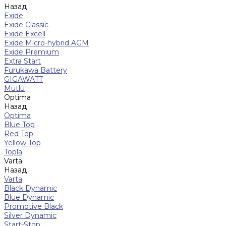
Назад
Exide
Exide Classic
Exide Excell
Exide Micro-hybrid AGM
Exide Premium
Extra Start
Furukawa Battery
GIGAWATT
Mutlu
Optima
Назад
Optima
Blue Top
Red Top
Yellow Top
Topla
Varta
Назад
Varta
Black Dynamic
Blue Dynamic
Promotive Black
Silver Dynamic
Start-Stop