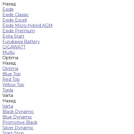
Назад
Exide
Exide Classic
Exide Excell
Exide Micro-hybrid AGM
Exide Premium
Extra Start
Furukawa Battery
GIGAWATT
Mutlu
Optima
Назад
Optima
Blue Top
Red Top
Yellow Top
Topla
Varta
Назад
Varta
Black Dynamic
Blue Dynamic
Promotive Black
Silver Dynamic
Start-Stop