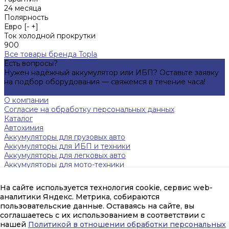
24 месяца
Полярность
Евро [- +]
Ток холодной прокрутки
900
Все товары бренда Topla
Есть вопросы?
Нужен надёжный аккумулятор или ИБП? Оставьте заявку
на подбор оборудования — свяжемся в течение часа!
Подробнее
О компании
Согласие на обработку персональных данных
Каталог
Автохимия
Аккумуляторы для грузовых авто
Аккумуляторы для ИБП и техники
Аккумуляторы для легковых авто
Аккумуляторы для мото-техники
Зарядные устройства
Инверторы
На сайте используется технология cookie, сервис web-
Источники бесперебойного питания
аналитики Яндекс. Метрика, собираются
Тяговые аккумуляторы FAAM
пользовательские данные. Оставаясь на сайте, вы
Помощь
соглашаетесь с их использованием в соответствии с
Оплата и гарантия
нашей
Политикой в отношении обработки персональных
Доставка