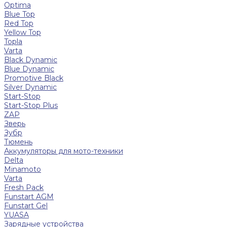
Optima
Blue Top
Red Top
Yellow Top
Topla
Varta
Black Dynamic
Blue Dynamic
Promotive Black
Silver Dynamic
Start-Stop
Start-Stop Plus
ZAP
Зверь
Зубр
Тюмень
Аккумуляторы для мото-техники
Delta
Minamoto
Varta
Fresh Pack
Funstart AGM
Funstart Gel
YUASA
Зарядные устройства