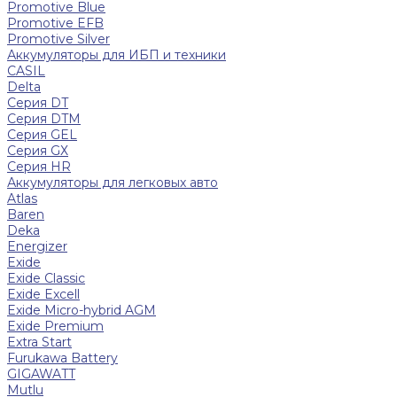
Promotive Blue
Promotive EFB
Promotive Silver
Аккумуляторы для ИБП и техники
CASIL
Delta
Серия DT
Серия DTM
Серия GEL
Серия GХ
Серия HR
Аккумуляторы для легковых авто
Atlas
Baren
Deka
Energizer
Exide
Exide Classic
Exide Excell
Exide Micro-hybrid AGM
Exide Premium
Extra Start
Furukawa Battery
GIGAWATT
Mutlu