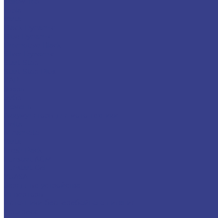
Yellow Top
Topla
Varta
Black Dynamic
Blue Dynamic
Promotive Black
Silver Dynamic
Start-Stop
Start-Stop Plus
ZAP
Зверь
Зубр
Тюмень
Аккумуляторы для мото-техники
Delta
Minamoto
Varta
Fresh Pack
Funstart AGM
Funstart Gel
YUASA
Зарядные устройства
Инверторы
Источники бесперебойного питания
Прогресс