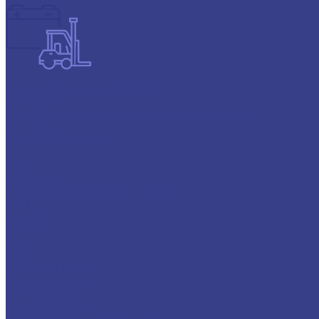
Тяговые аккумуляторы FAAM
О компании
Согласие на обработку персональных данных
Контакты
Доставка и оплата
...
Каталог
Автохимия
Аккумуляторы для грузовых авто
Atlas
Energizer
GIGAWATT
Topla
Varta
Promotive Black
Promotive Blue
Promotive EFB
Promotive Silver