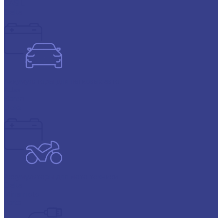
CASIL
Delta
Аккумуляторы для легковых авто
Atlas
Baren
Deka
Аккумуляторы для мото-техники
Delta
Minamoto
Varta