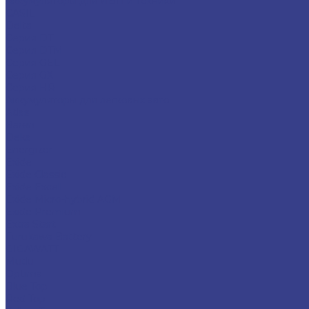
Аккумуляторы для ИБП и техники
CASIL
Delta
Серия DT
Серия DTM
Серия GEL
Серия GХ
Серия HR
Аккумуляторы для легковых авто
Atlas
Baren
Deka
Energizer
Exide
Exide Classic
Exide Excell
Exide Micro-hybrid AGM
Exide Premium
Extra Start
Furukawa Battery
GIGAWATT
Mutlu
Optima
Blue Top
Red Top