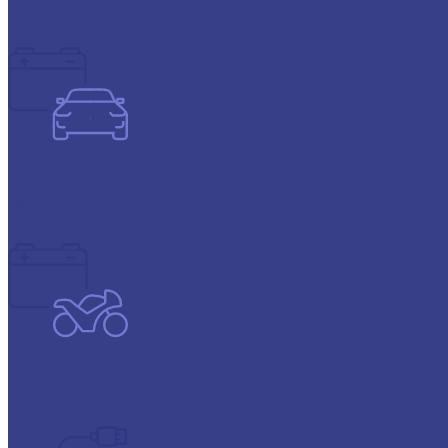
CASIL
Delta
Аккумуляторы для легковых авто
Atlas
Baren
Deka
Аккумуляторы для мото-техники
Delta
Minamoto
Varta