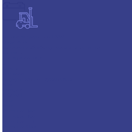
Тяговые аккумуляторы FAAM
О компании
Согласие на обработку персональных данных
Контакты
Доставка и оплата
...
Каталог
Автохимия
Аккумуляторы для грузовых авто
Atlas
Energizer
GIGAWATT
Topla
Varta
Promotive Black
Promotive Blue
Promotive EFB
Promotive Silver