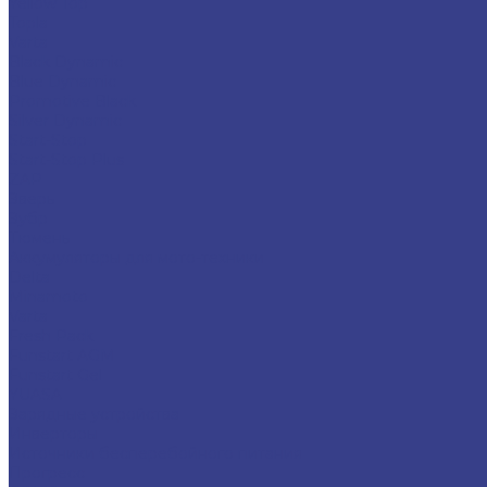
Yellow Top
Topla
Varta
Black Dynamic
Blue Dynamic
Promotive Black
Silver Dynamic
Start-Stop
Start-Stop Plus
ZAP
Зверь
Зубр
Тюмень
Аккумуляторы для мото-техники
Delta
Minamoto
Varta
Fresh Pack
Funstart AGM
Funstart Gel
YUASA
Зарядные устройства
Инверторы
Источники бесперебойного питания
Прогресс