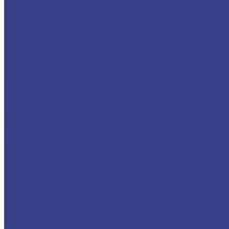
Аккумуляторы для ИБП и техники
CASIL
Delta
Серия DT
Серия DTM
Серия GEL
Серия GХ
Серия HR
Аккумуляторы для легковых авто
Atlas
Baren
Deka
Energizer
Exide
Exide Classic
Exide Excell
Exide Micro-hybrid AGM
Exide Premium
Extra Start
Furukawa Battery
GIGAWATT
Mutlu
Optima
Blue Top
Red Top