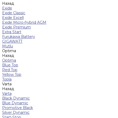
Назад
Exide
Exide Classic
Exide Excell
Exide Micro-hybrid AGM
Exide Premium
Extra Start
Furukawa Battery
GIGAWATT
Mutlu
Optima
Назад
Optima
Blue Top
Red Top
Yellow Top
Topla
Varta
Назад
Varta
Black Dynamic
Blue Dynamic
Promotive Black
Silver Dynamic
Start-Stop