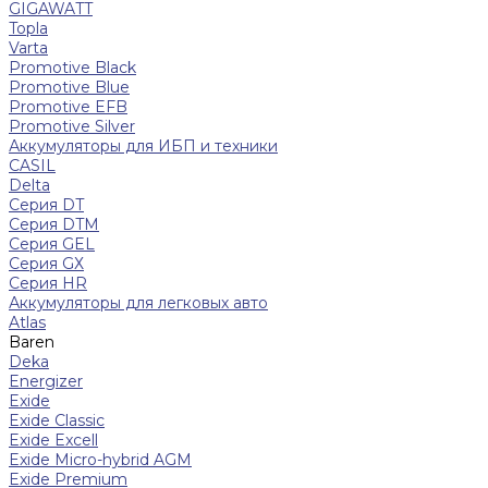
GIGAWATT
Topla
Varta
Promotive Black
Promotive Blue
Promotive EFB
Promotive Silver
Аккумуляторы для ИБП и техники
CASIL
Delta
Серия DT
Серия DTM
Серия GEL
Серия GХ
Серия HR
Аккумуляторы для легковых авто
Atlas
Baren
Deka
Energizer
Exide
Exide Classic
Exide Excell
Exide Micro-hybrid AGM
Exide Premium