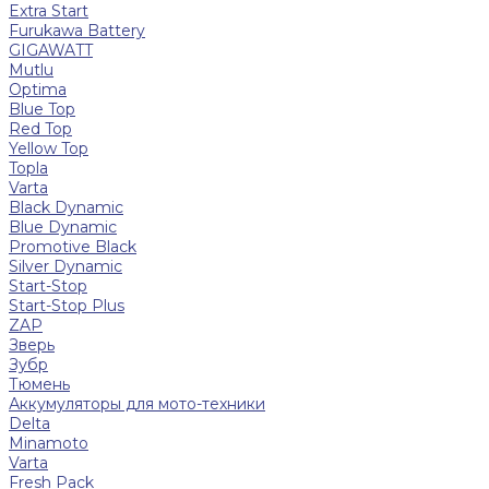
Extra Start
Furukawa Battery
GIGAWATT
Mutlu
Optima
Blue Top
Red Top
Yellow Top
Topla
Varta
Black Dynamic
Blue Dynamic
Promotive Black
Silver Dynamic
Start-Stop
Start-Stop Plus
ZAP
Зверь
Зубр
Тюмень
Аккумуляторы для мото-техники
Delta
Minamoto
Varta
Fresh Pack