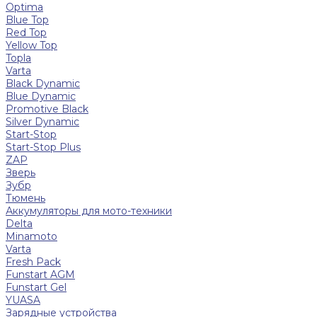
Optima
Blue Top
Red Top
Yellow Top
Topla
Varta
Black Dynamic
Blue Dynamic
Promotive Black
Silver Dynamic
Start-Stop
Start-Stop Plus
ZAP
Зверь
Зубр
Тюмень
Аккумуляторы для мото-техники
Delta
Minamoto
Varta
Fresh Pack
Funstart AGM
Funstart Gel
YUASA
Зарядные устройства