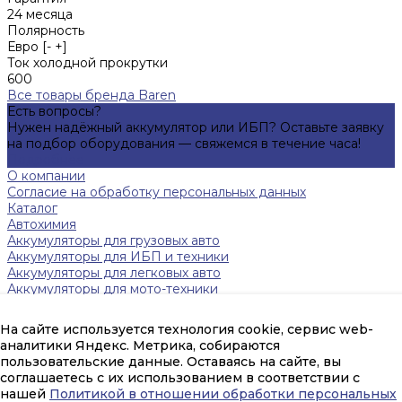
24 месяца
Полярность
Евро [- +]
Ток холодной прокрутки
600
Все товары бренда Baren
Есть вопросы?
Нужен надёжный аккумулятор или ИБП? Оставьте заявку
на подбор оборудования — свяжемся в течение часа!
Подробнее
О компании
Согласие на обработку персональных данных
Каталог
Автохимия
Аккумуляторы для грузовых авто
Аккумуляторы для ИБП и техники
Аккумуляторы для легковых авто
Аккумуляторы для мото-техники
Зарядные устройства
Инверторы
На сайте используется технология cookie, сервис web-
Источники бесперебойного питания
аналитики Яндекс. Метрика, собираются
Тяговые аккумуляторы FAAM
пользовательские данные. Оставаясь на сайте, вы
Помощь
соглашаетесь с их использованием в соответствии с
Оплата и гарантия
нашей
Политикой в отношении обработки персональных
Доставка