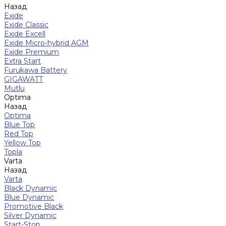
Назад
Exide
Exide Classic
Exide Excell
Exide Micro-hybrid AGM
Exide Premium
Extra Start
Furukawa Battery
GIGAWATT
Mutlu
Optima
Назад
Optima
Blue Top
Red Top
Yellow Top
Topla
Varta
Назад
Varta
Black Dynamic
Blue Dynamic
Promotive Black
Silver Dynamic
Start-Stop