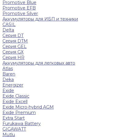
Promotive Blue
Promotive EFB
Promotive Silver
Аккумуляторы для ИБП и техники
CASIL
Delta
Серия DT
Серия DTM
Серия GEL
Серия GХ
Серия HR
Аккумуляторы для легковых авто
Atlas
Baren
Deka
Energizer
Exide
Exide Classic
Exide Excell
Exide Micro-hybrid AGM
Exide Premium
Extra Start
Furukawa Battery
GIGAWATT
Mutlu