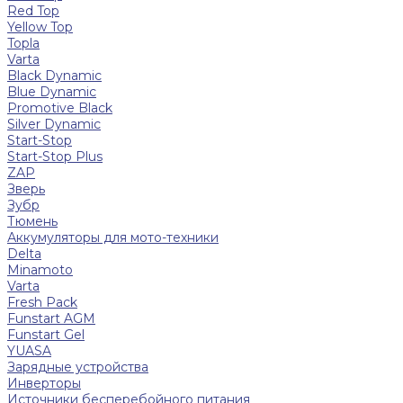
Red Top
Yellow Top
Topla
Varta
Black Dynamic
Blue Dynamic
Promotive Black
Silver Dynamic
Start-Stop
Start-Stop Plus
ZAP
Зверь
Зубр
Тюмень
Аккумуляторы для мото-техники
Delta
Minamoto
Varta
Fresh Pack
Funstart AGM
Funstart Gel
YUASA
Зарядные устройства
Инверторы
Источники бесперебойного питания