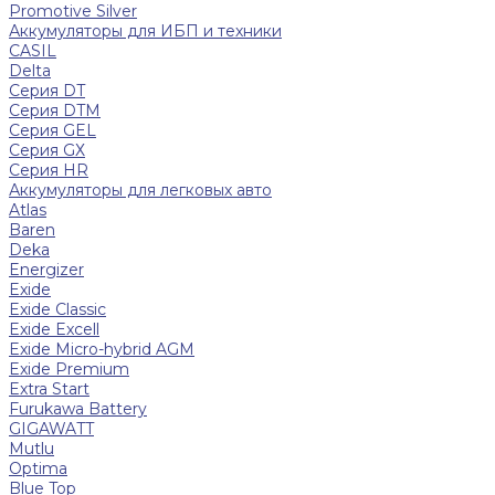
Promotive Silver
Аккумуляторы для ИБП и техники
CASIL
Delta
Серия DT
Серия DTM
Серия GEL
Серия GХ
Серия HR
Аккумуляторы для легковых авто
Atlas
Baren
Deka
Energizer
Exide
Exide Classic
Exide Excell
Exide Micro-hybrid AGM
Exide Premium
Extra Start
Furukawa Battery
GIGAWATT
Mutlu
Optima
Blue Top