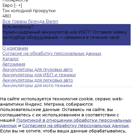
Евро [- +]
Ток холодной прокрутки
480
Все товары бренда Baren
Есть вопросы?
Нужен надёжный аккумулятор или ИБП? Оставьте заявку
на подбор оборудования — свяжемся в течение часа!
Подробнее
О компании
Согласие на обработку персональных данных
Каталог
Автохимия
Аккумуляторы для грузовых авто
Аккумуляторы для ИБП и техники
Аккумуляторы для легковых авто
Аккумуляторы для мото-техники
Зарядные устройства
Инверторы
На сайте используется технология cookie, сервис web-
Источники бесперебойного питания
аналитики Яндекс. Метрика, собираются
Тяговые аккумуляторы FAAM
пользовательские данные. Оставаясь на сайте, вы
Помощь
соглашаетесь с их использованием в соответствии с
Оплата и гарантия
нашей
Политикой в отношении обработки персональных
Доставка
данных
и
Согласием на обработку персональных данных
.
mail@amperpeterburg.ru
Если вы не хотите, чтобы ваши данные обрабатывались,