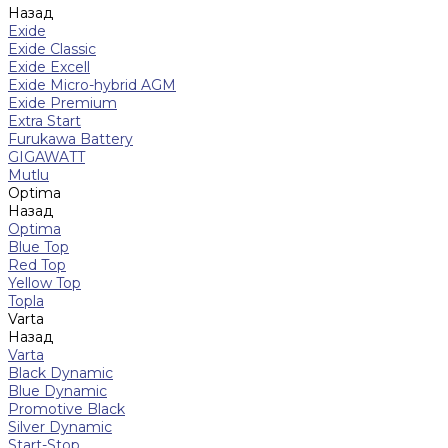
Назад
Exide
Exide Classic
Exide Excell
Exide Micro-hybrid AGM
Exide Premium
Extra Start
Furukawa Battery
GIGAWATT
Mutlu
Optima
Назад
Optima
Blue Top
Red Top
Yellow Top
Topla
Varta
Назад
Varta
Black Dynamic
Blue Dynamic
Promotive Black
Silver Dynamic
Start-Stop