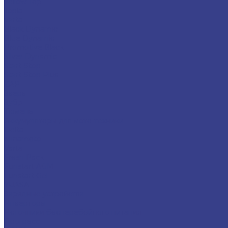
Yellow Top
Topla
Varta
Black Dynamic
Blue Dynamic
Promotive Black
Silver Dynamic
Start-Stop
Start-Stop Plus
ZAP
Зверь
Зубр
Тюмень
Аккумуляторы для мото-техники
Delta
Minamoto
Varta
Fresh Pack
Funstart AGM
Funstart Gel
YUASA
Зарядные устройства
Инверторы
Источники бесперебойного питания
Прогресс