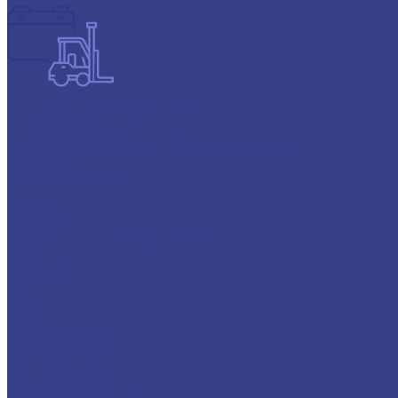
Тяговые аккумуляторы FAAM
О компании
Согласие на обработку персональных данных
Контакты
Доставка и оплата
...
Каталог
Автохимия
Аккумуляторы для грузовых авто
Atlas
Energizer
GIGAWATT
Topla
Varta
Promotive Black
Promotive Blue
Promotive EFB
Promotive Silver