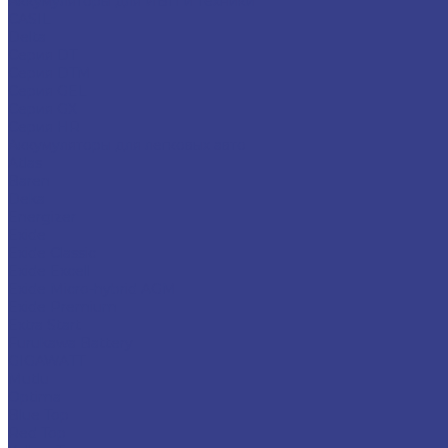
Аккумуляторы для ИБП и техники
CASIL
Delta
Серия DT
Серия DTM
Серия GEL
Серия GХ
Серия HR
Аккумуляторы для легковых авто
Atlas
Baren
Deka
Energizer
Exide
Exide Classic
Exide Excell
Exide Micro-hybrid AGM
Exide Premium
Extra Start
Furukawa Battery
GIGAWATT
Mutlu
Optima
Blue Top
Red Top