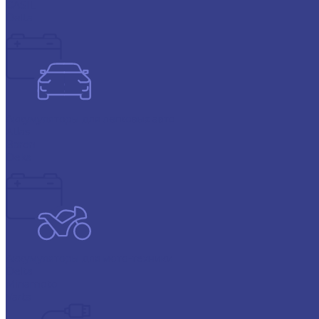
CASIL
Delta
Аккумуляторы для легковых авто
Atlas
Baren
Deka
Аккумуляторы для мото-техники
Delta
Minamoto
Varta