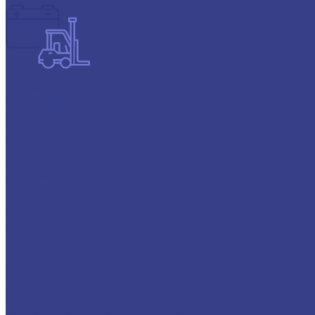
Тяговые аккумуляторы FAAM
О компании
Согласие на обработку персональных данных
Контакты
Доставка и оплата
...
Каталог
Автохимия
Аккумуляторы для грузовых авто
Atlas
Energizer
GIGAWATT
Topla
Varta
Promotive Black
Promotive Blue
Promotive EFB
Promotive Silver