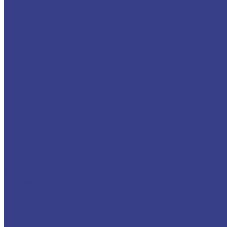
Аккумуляторы для ИБП и техники
CASIL
Delta
Серия DT
Серия DTM
Серия GEL
Серия GХ
Серия HR
Аккумуляторы для легковых авто
Atlas
Baren
Deka
Energizer
Exide
Exide Classic
Exide Excell
Exide Micro-hybrid AGM
Exide Premium
Extra Start
Furukawa Battery
GIGAWATT
Mutlu
Optima
Blue Top
Red Top