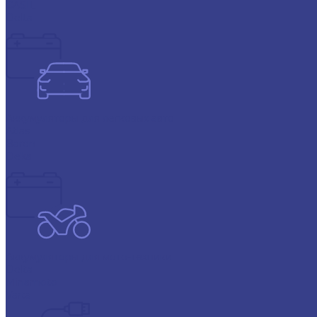
CASIL
Delta
Аккумуляторы для легковых авто
Atlas
Baren
Deka
Аккумуляторы для мото-техники
Delta
Minamoto
Varta