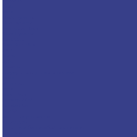
Yellow Top
Topla
Varta
Black Dynamic
Blue Dynamic
Promotive Black
Silver Dynamic
Start-Stop
Start-Stop Plus
ZAP
Зверь
Зубр
Тюмень
Аккумуляторы для мото-техники
Delta
Minamoto
Varta
Fresh Pack
Funstart AGM
Funstart Gel
YUASA
Зарядные устройства
Инверторы
Источники бесперебойного питания
Прогресс