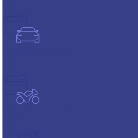
CASIL
Delta
Аккумуляторы для легковых авто
Atlas
Baren
Deka
Аккумуляторы для мото-техники
Delta
Minamoto
Varta