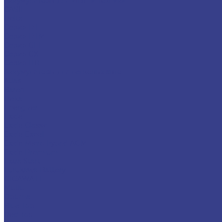
Аккумуляторы для ИБП и техники
CASIL
Delta
Серия DT
Серия DTM
Серия GEL
Серия GХ
Серия HR
Аккумуляторы для легковых авто
Atlas
Baren
Deka
Energizer
Exide
Exide Classic
Exide Excell
Exide Micro-hybrid AGM
Exide Premium
Extra Start
Furukawa Battery
GIGAWATT
Mutlu
Optima
Blue Top
Red Top