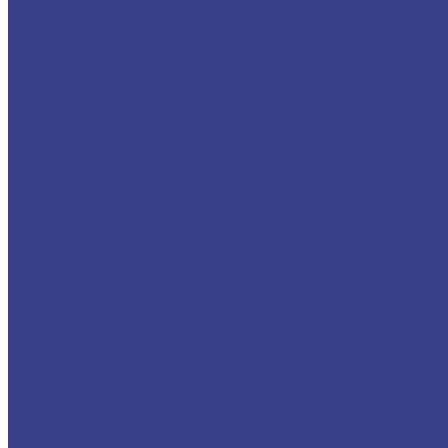
Yellow Top
Topla
Varta
Black Dynamic
Blue Dynamic
Promotive Black
Silver Dynamic
Start-Stop
Start-Stop Plus
ZAP
Зверь
Зубр
Тюмень
Аккумуляторы для мото-техники
Delta
Minamoto
Varta
Fresh Pack
Funstart AGM
Funstart Gel
YUASA
Зарядные устройства
Инверторы
Источники бесперебойного питания
Прогресс