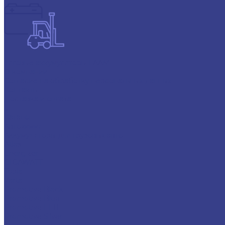
Тяговые аккумуляторы FAAM
О компании
Согласие на обработку персональных данных
Контакты
Доставка и оплата
...
Каталог
Автохимия
Аккумуляторы для грузовых авто
Atlas
Energizer
GIGAWATT
Topla
Varta
Promotive Black
Promotive Blue
Promotive EFB
Promotive Silver