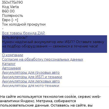
350x175x190
Код Varta
860 00
Полярность
Евро [- +]
Ток холодной прокрутки
-
Все товары бренда ZAP
Есть вопросы?
Нужен надёжный аккумулятор или ИБП? Оставьте заявку
на подбор оборудования — свяжемся в течение часа!
Подробнее
О компании
Согласие на обработку персональных данных
Каталог
Автохимия
Аккумуляторы для грузовых авто
Аккумуляторы для ИБП и техники
Аккумуляторы для легковых авто
Аккумуляторы для мото-техники
Зарядные устройства
Инверторы
На сайте используется технология cookie, сервис web-
Источники бесперебойного питания
аналитики Яндекс. Метрика, собираются
Тяговые аккумуляторы FAAM
пользовательские данные. Оставаясь на сайте, вы
Помощь