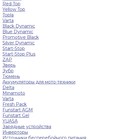
Red Top
Yellow Top
Topla
Varta
Black Dynamic
Blue Dynamic
Promotive Black
Silver Dynamic
Start-Stop
Start-Stop Plus
ZAP
Зверь
Зубр
Тюмень
Аккумуляторы для мото-техники
Delta
Minamoto
Varta
Fresh Pack
Funstart AGM
Funstart Gel
YUASA
Зарядные устройства
Инверторы
Источники бесперебойного питания