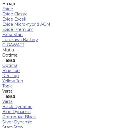
Назад
Exide
Exide Classic
Exide Excell
Exide Micro-hybrid AGM
Exide Premium
Extra Start
Furukawa Battery
GIGAWATT
Mutlu
Optima
Назад
Optima
Blue Top
Red Top
Yellow Top
Topla
Varta
Назад
Varta
Black Dynamic
Blue Dynamic
Promotive Black
Silver Dynamic
Start-Stop