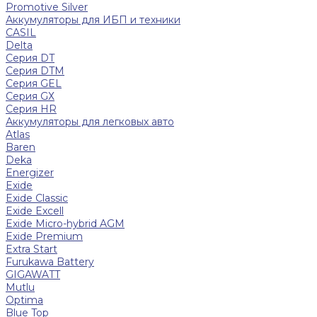
Promotive Silver
Аккумуляторы для ИБП и техники
CASIL
Delta
Серия DT
Серия DTM
Серия GEL
Серия GХ
Серия HR
Аккумуляторы для легковых авто
Atlas
Baren
Deka
Energizer
Exide
Exide Classic
Exide Excell
Exide Micro-hybrid AGM
Exide Premium
Extra Start
Furukawa Battery
GIGAWATT
Mutlu
Optima
Blue Top