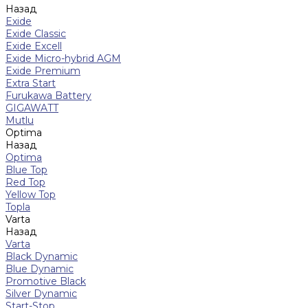
Назад
Exide
Exide Classic
Exide Excell
Exide Micro-hybrid AGM
Exide Premium
Extra Start
Furukawa Battery
GIGAWATT
Mutlu
Optima
Назад
Optima
Blue Top
Red Top
Yellow Top
Topla
Varta
Назад
Varta
Black Dynamic
Blue Dynamic
Promotive Black
Silver Dynamic
Start-Stop