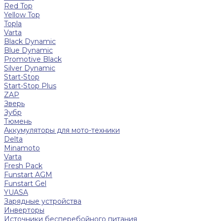
Red Top
Yellow Top
Topla
Varta
Black Dynamic
Blue Dynamic
Promotive Black
Silver Dynamic
Start-Stop
Start-Stop Plus
ZAP
Зверь
Зубр
Тюмень
Аккумуляторы для мото-техники
Delta
Minamoto
Varta
Fresh Pack
Funstart AGM
Funstart Gel
YUASA
Зарядные устройства
Инверторы
Источники бесперебойного питания