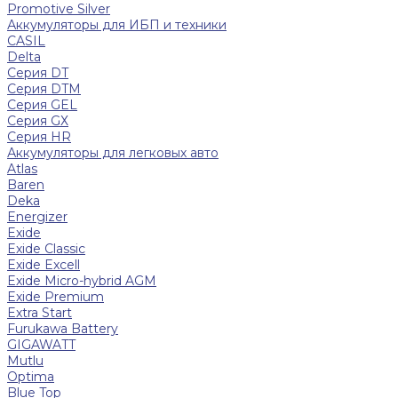
Promotive Silver
Аккумуляторы для ИБП и техники
CASIL
Delta
Серия DT
Серия DTM
Серия GEL
Серия GХ
Серия HR
Аккумуляторы для легковых авто
Atlas
Baren
Deka
Energizer
Exide
Exide Classic
Exide Excell
Exide Micro-hybrid AGM
Exide Premium
Extra Start
Furukawa Battery
GIGAWATT
Mutlu
Optima
Blue Top