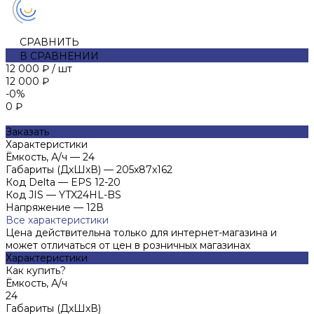
СРАВНИТЬ
В СРАВНЕНИИ
12 000 ₽
/
шт
12 000 ₽
-0%
0 ₽
Заказать
Характеристики
Ёмкость, А/ч
—
24
Габариты (ДхШхВ)
—
205x87x162
Код Delta
—
EPS 12-20
Код JIS
—
YTX24HL-BS
Напряжение
—
12В
Все характеристики
Цена действительна только для интернет-магазина и
может отличаться от цен в розничных магазинах
Характеристики
Как купить?
Ёмкость, А/ч
24
Габариты (ДхШхВ)