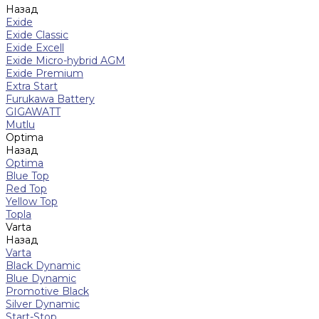
Назад
Exide
Exide Classic
Exide Excell
Exide Micro-hybrid AGM
Exide Premium
Extra Start
Furukawa Battery
GIGAWATT
Mutlu
Optima
Назад
Optima
Blue Top
Red Top
Yellow Top
Topla
Varta
Назад
Varta
Black Dynamic
Blue Dynamic
Promotive Black
Silver Dynamic
Start-Stop