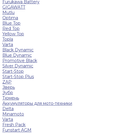
Furukawa Battery
GIGAWATT
Mutlu
Optima
Blue Top
Red Top
Yellow Top
Topla
Varta
Black Dynamic
Blue Dynamic
Promotive Black
Silver Dynamic
Start-Stop
Start-Stop Plus
ZAP
Зверь
Зубр
Тюмень
Аккумуляторы для мото-техники
Delta
Minamoto
Varta
Fresh Pack
Funstart AGM