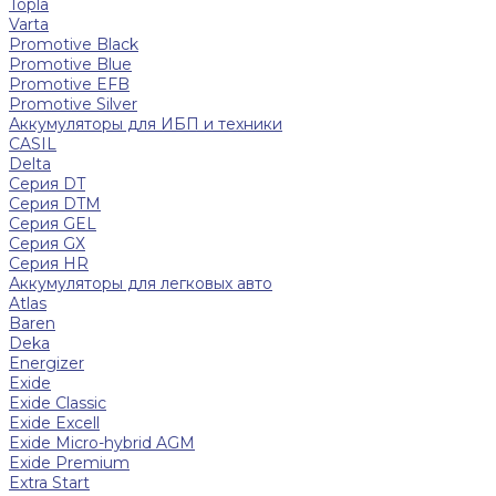
Topla
Varta
Promotive Black
Promotive Blue
Promotive EFB
Promotive Silver
Аккумуляторы для ИБП и техники
CASIL
Delta
Серия DT
Серия DTM
Серия GEL
Серия GХ
Серия HR
Аккумуляторы для легковых авто
Atlas
Baren
Deka
Energizer
Exide
Exide Classic
Exide Excell
Exide Micro-hybrid AGM
Exide Premium
Extra Start