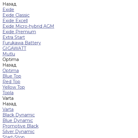
Назад
Exide
Exide Classic
Exide Excell
Exide Micro-hybrid AGM
Exide Premium
Extra Start
Furukawa Battery
GIGAWATT
Mutlu
Optima
Назад
Optima
Blue Top
Red Top
Yellow Top
Topla
Varta
Назад
Varta
Black Dynamic
Blue Dynamic
Promotive Black
Silver Dynamic
Start-Stop