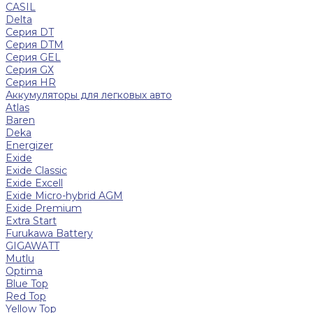
CASIL
Delta
Серия DT
Серия DTM
Серия GEL
Серия GХ
Серия HR
Аккумуляторы для легковых авто
Atlas
Baren
Deka
Energizer
Exide
Exide Classic
Exide Excell
Exide Micro-hybrid AGM
Exide Premium
Extra Start
Furukawa Battery
GIGAWATT
Mutlu
Optima
Blue Top
Red Top
Yellow Top