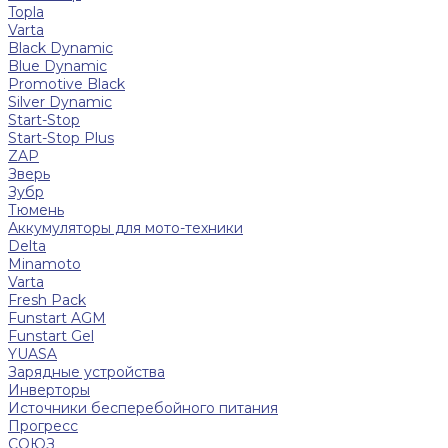
Topla
Varta
Black Dynamic
Blue Dynamic
Promotive Black
Silver Dynamic
Start-Stop
Start-Stop Plus
ZAP
Зверь
Зубр
Тюмень
Аккумуляторы для мото-техники
Delta
Minamoto
Varta
Fresh Pack
Funstart AGM
Funstart Gel
YUASA
Зарядные устройства
Инверторы
Источники бесперебойного питания
Прогресс
СОЮЗ